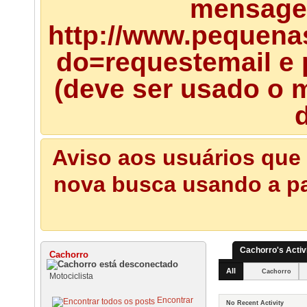
mensagem
http://www.pequena
do=requestemail e 
(deve ser usado o m
d
Aviso aos usuários que 
nova busca usando a pal
Cachorro's Activ
Cachorro
All
Cachorro
Motociclista
Encontrar
No Recent Activity