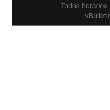
Todos horários
vBulleti