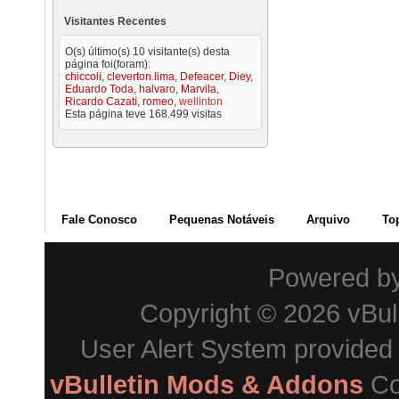
Visitantes Recentes
O(s) último(s) 10 visitante(s) desta
página foi(foram):
chiccoli
,
cleverton.lima
,
Defeacer
,
Diey
,
Eduardo Toda
,
halvaro
,
Marvila
,
Ricardo Cazati
,
romeo
,
wellinton
Esta página teve
168.499
visitas
Fale Conosco
Pequenas Notáveis
Arquivo
To
Powered b
Copyright © 2026 vBulle
User Alert System provided
vBulletin Mods & Addons
Co