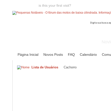
Welcome guest,
is this your first visit?
Click the "Create Account
Novi
Página Inicial
Novos Posts
FAQ
Calendário
Comu
Lista de Usuários
Cachorro