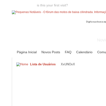
Welcome guest,
is this your first visit?
Click the "Create Account
Novi
Página Inicial
Novos Posts
FAQ
Calendário
Comu
Lista de Usuários
XxUNOxX