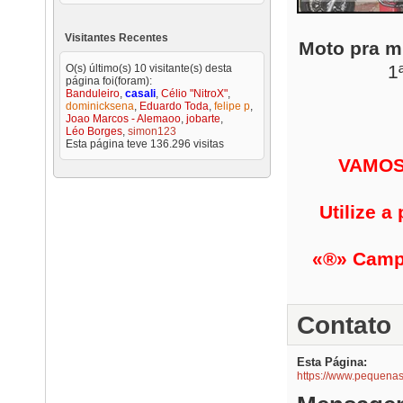
Visitantes Recentes
Moto pra m
1
O(s) último(s) 10 visitante(s) desta
página foi(foram):
Banduleiro
,
casali
,
Célio "NitroX"
,
dominicksena
,
Eduardo Toda
,
felipe p
,
Joao Marcos - Alemaoo
,
jobarte
,
Léo Borges
,
simon123
Esta página teve
136.296
visitas
VAMOS
Utilize 
«®» Camp
Contato
Esta Página
https://www.pequen