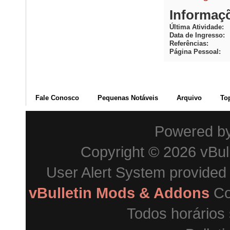
Informaç
Última Atividade
Data de Ingresso
Referências
Página Pessoal
Fale Conosco
Pequenas Notáveis
Arquivo
To
Powered b
Copyright © 2026 vBulle
User Alert System provided
vBulletin Mods & Addons
Co
Todos horários