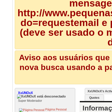
mensagem
http://www.pequena
do=requestemail e 
(deve ser usado o m
d
Aviso aos usuários que 
nova busca usando a pal
XxUNOxX's Activ
XxUNOxX
Quotes
Super Moderador
Informa
Página Pessoal