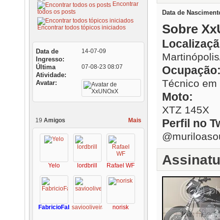
Encontrar
todos os posts
Data de Nasciment
Sobre X
Encontrar todos tópicos iniciados
Localizaçã
Data de
14-07-09
Martinópoli
Ingresso
Última
07-08-23
08:07
Ocupação
Atividade
Técnico em
Avatar
Moto:
XTZ 145X
19
Amigos
Mais
Perfil no T
@muriloaso
Assinatu
Yelo
lordbrill
Rafael WF
FabricioFabuloso
saviooliveira
norisk