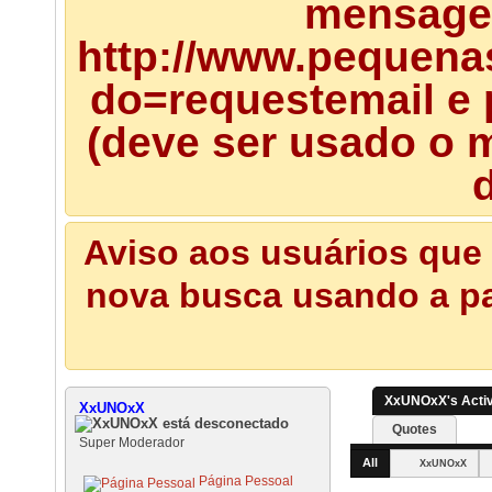
mensagem
http://www.pequena
do=requestemail e 
(deve ser usado o m
d
Aviso aos usuários que 
nova busca usando a pal
XxUNOxX's Activ
XxUNOxX
Quotes
Super Moderador
All
XxUNOxX
Página Pessoal