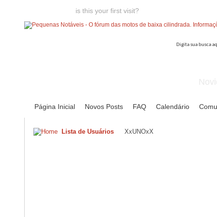
Welcome guest,
is this your first visit?
Click the "Create Account
Novi
Página Inicial
Novos Posts
FAQ
Calendário
Comu
Lista de Usuários
XxUNOxX