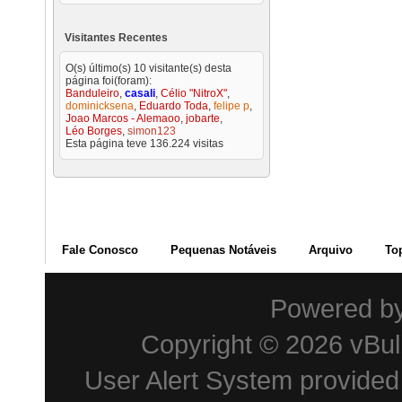
Visitantes Recentes
O(s) último(s) 10 visitante(s) desta
página foi(foram):
Banduleiro
,
casali
,
Célio "NitroX"
,
dominicksena
,
Eduardo Toda
,
felipe p
,
Joao Marcos - Alemaoo
,
jobarte
,
Léo Borges
,
simon123
Esta página teve
136.224
visitas
Fale Conosco
Pequenas Notáveis
Arquivo
To
Powered b
Copyright © 2026 vBulle
User Alert System provide