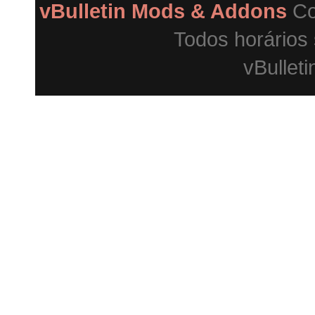
vBulletin Mods & Addons
Co
Todos horários
vBulleti