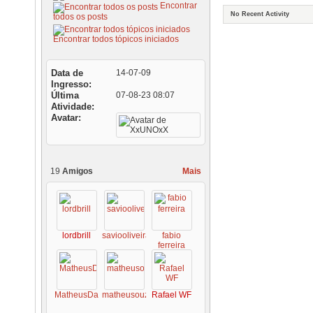
Encontrar
No Recent Activity
todos os posts
Encontrar todos tópicos iniciados
Data de
14-07-09
Ingresso
Última
07-08-23
08:07
Atividade
Avatar
19
Amigos
Mais
lordbrill
saviooliveira
fabio
ferreira
MatheusDalmas
matheusouza
Rafael WF