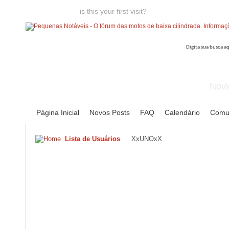
Welcome guest,
is this your first visit?
Click the "Create Account
Novi
Página Inicial
Novos Posts
FAQ
Calendário
Comu
Lista de Usuários
XxUNOxX