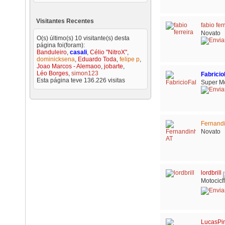
Visitantes Recentes
fabio fer
Novato
O(s) último(s) 10 visitante(s) desta
página foi(foram):
Banduleiro
,
casali
,
Célio "NitroX"
,
dominicksena
,
Eduardo Toda
,
felipe p
,
Joao Marcos - Alemaoo
,
jobarte
,
Léo Borges
,
simon123
Fabrici
Esta página teve
136.226
visitas
Super M
Fernand
Novato
lordbrill
Motocicl
LucasPi