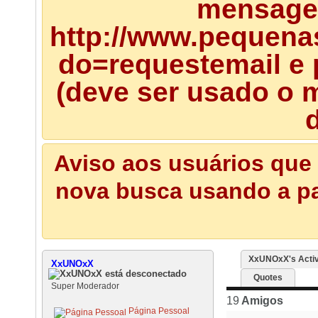
mensagem
http://www.pequena
do=requestemail e 
(deve ser usado o m
d
Aviso aos usuários que 
nova busca usando a pal
XxUNOxX's Activ
XxUNOxX
Quotes
Super Moderador
19
Amigos
Página Pessoal