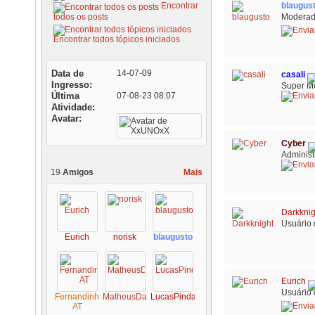
Encontrar
blaugus
todos os posts
Moderad
Encontrar todos tópicos iniciados
Data de
14-07-09
casali
Ingresso
Super M
Última
07-08-23
08:07
Atividade
Avatar
Cyber
Administ
19
Amigos
Mais
Darkknig
Usuário 
Eurich
norisk
blaugusto
Eurich
Usuário 
Fernandinho
MatheusDalmas
LucasPinda
AT