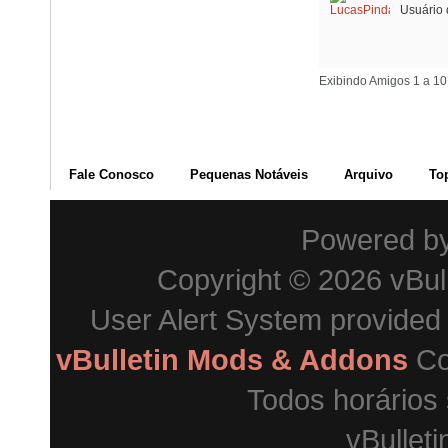
Usuário 
Exibindo Amigos 1 a 10
Fale Conosco
Pequenas Notáveis
Arquivo
To
Powered b
Copyright © 2026 vBulle
User Alert System provided
vBulletin Mods & Addons
Co
Todos horários
vBulleti