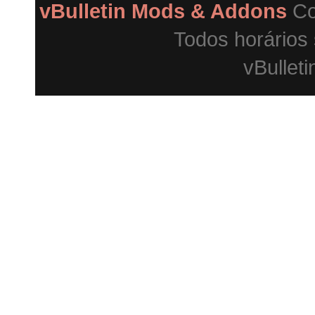
vBulletin Mods & Addons
Co
Todos horários
vBulleti