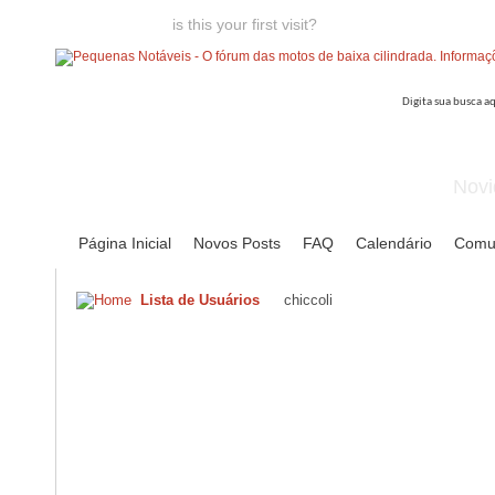
Welcome guest,
is this your first visit?
Click the "Create Account
Novi
Página Inicial
Novos Posts
FAQ
Calendário
Comu
Lista de Usuários
chiccoli