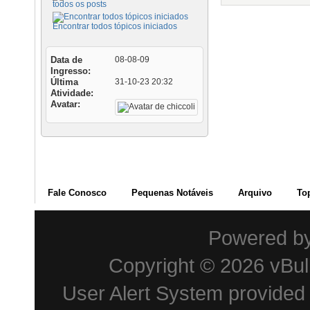
todos os posts
Encontrar todos tópicos iniciados
Data de
08-08-09
Ingresso
Última
31-10-23
20:32
Atividade
Avatar
Fale Conosco
Pequenas Notáveis
Arquivo
To
Powered b
Copyright © 2026 vBulle
User Alert System provided