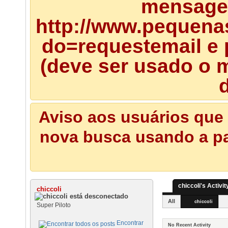
mensagem
http://www.pequena
do=requestemail e 
(deve ser usado o m
d
Aviso aos usuários que 
nova busca usando a pal
chiccoli's Activit
chiccoli
All
chiccoli
Super Piloto
Encontrar
No Recent Activity