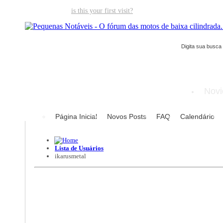
Welcome guest,
is this your first visit?
Click the "Create Account" but
Novi
Página Inicial
Novos Posts
FAQ
Calendário
Lista de Usuários
ikarusmetal