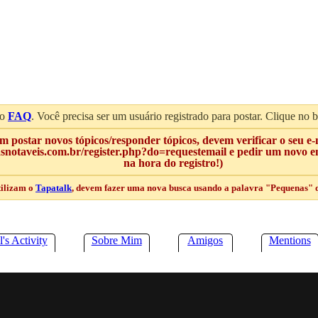
 o
FAQ
. Você precisa ser um usuário registrado para postar. Clique no 
 postar novos tópicos/responder tópicos, devem verificar o seu e-
notaveis.com.br/register.php?do=requestemail e pedir um novo env
na hora do registro!)
tilizam o
Tapatalk
, devem fazer uma nova busca usando a palavra "Pequenas" qu
's Activity
Sobre Mim
Amigos
Mentions