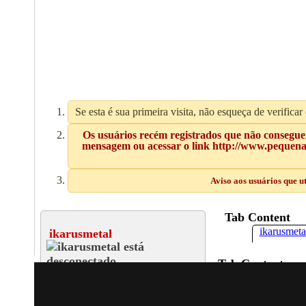
Se esta é sua primeira visita, não esqueça de verificar
Os usuários recém registrados que não conseguem
mensagem ou acessar o link http://www.pequenas
Aviso aos usuários que u
Tab Content
ikarusmetal
ikarusmetal
Tab Content
Iniciante
All
ikarusmetal
Amigos