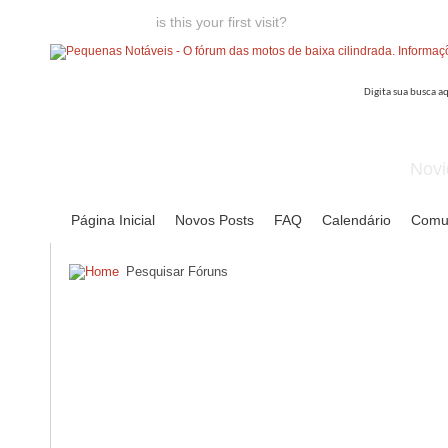
Welcome guest,
is this your first visit?
Click the "Create Account
Novi
Página Inicial
Novos Posts
FAQ
Calendário
Comu
Pesquisar Fóruns