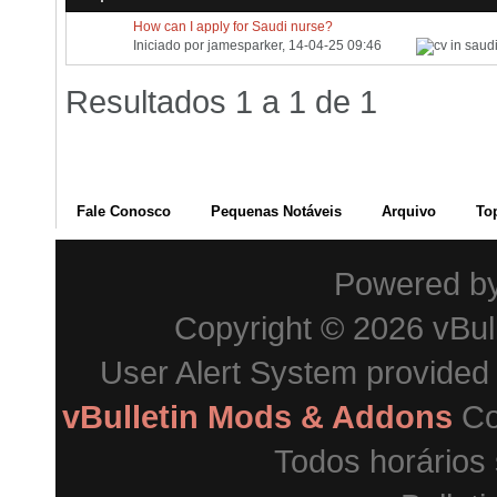
How can I apply for Saudi nurse?
Iniciado por
jamesparker
, 14-04-25 09:46
Resultados 1 a 1 de 1
Fale Conosco
Pequenas Notáveis
Arquivo
To
Powered b
Copyright © 2026 vBulle
User Alert System provided
vBulletin Mods & Addons
Co
Todos horários