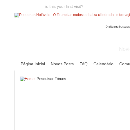
Welcome guest,
is this your first visit?
Click the "Create Account
Novi
Página Inicial
Novos Posts
FAQ
Calendário
Comu
Pesquisar Fóruns