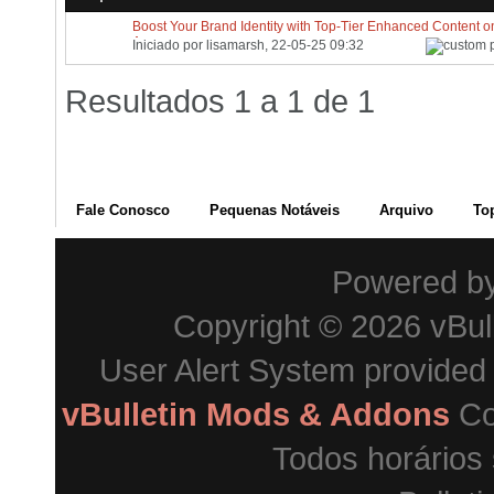
Boost Your Brand Identity with Top-Tier Enhanced Content o
Amazon
Iniciado por
lisamarsh
, 22-05-25 09:32
Resultados 1 a 1 de 1
Fale Conosco
Pequenas Notáveis
Arquivo
To
Powered b
Copyright © 2026 vBulle
User Alert System provided
vBulletin Mods & Addons
Co
Todos horários