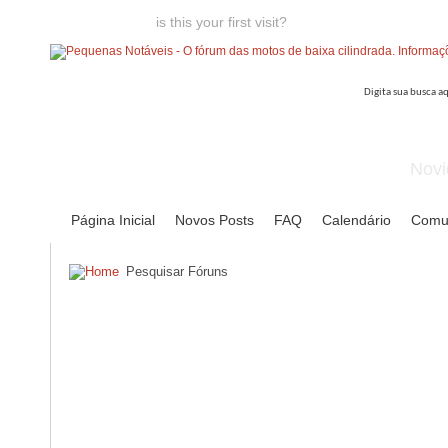
Welcome guest,
is this your first visit?
Click the "Create Account
Novi
Página Inicial
Novos Posts
FAQ
Calendário
Comu
Pesquisar Fóruns