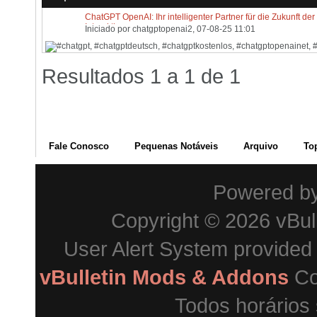
ChatGPT OpenAI: Ihr intelligenter Partner für die Zukunft der
Interaktion
Iniciado por
chatgptopenai2
, 07-08-25 11:01
Resultados 1 a 1 de 1
Fale Conosco
Pequenas Notáveis
Arquivo
To
Powered b
Copyright © 2026 vBulle
User Alert System provided
vBulletin Mods & Addons
Co
Todos horários