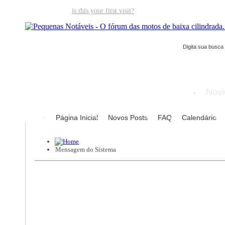
Welcome guest,
is this your first visit?
Click the "Create Account" but
Novi
Página Inicial
Novos Posts
FAQ
Calendário
Mensagem do Sistema