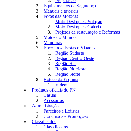
Preparação
Equipamentos de Segurança
Manuais e tutoriais
Fotos das Motocas
Moto Destaque - Votação
Moto Destaque - Galeria
Projetos de restauração e Reformas
Motos do Mundo
Manobras
Encontros, Festas e Viagens
Região Sudeste
Região Centro-Oeste
Região Sul
Região Nordeste
Região Norte
Boteco da Esquina
Videos
Produtos oficiais do PN
Casual
Acessórios
Administração
Parceiros e Lojistas
Concursos e Promoções
Classificados
Classificados