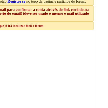
botão
Registre-se
no topo da página e participe do fórum.
mail para confirmar a conta através do link enviado na
io do email! (deve ser usado o mesmo e-mail utilizado
e já irá localizar fácil o fórum