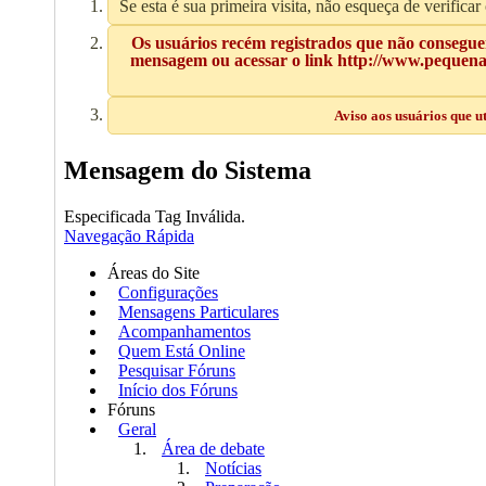
Se esta é sua primeira visita, não esqueça de verificar
Os usuários recém registrados que não conseguem
mensagem ou acessar o link http://www.pequenas
Aviso aos usuários que u
Mensagem do Sistema
Especificada Tag Inválida.
Navegação Rápida
Áreas do Site
Configurações
Mensagens Particulares
Acompanhamentos
Quem Está Online
Pesquisar Fóruns
Início dos Fóruns
Fóruns
Geral
Área de debate
Notícias