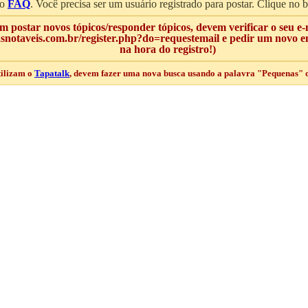
 o
FAQ
. Você precisa ser um usuário registrado para postar. Clique no 
 postar novos tópicos/responder tópicos, devem verificar o seu e-
notaveis.com.br/register.php?do=requestemail e pedir um novo env
na hora do registro!)
tilizam o
Tapatalk
, devem fazer uma nova busca usando a palavra "Pequenas" qu