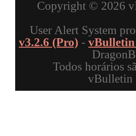
Copyright © 2026 vBu
User Alert System pr
v3.2.6 (Pro)
-
vBulleti
DragonBy
Todos horários s
vBulletin