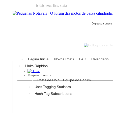
Welcome guest,
is this your first visit?
Click the "Create Account" but
Página Inicial
Novos Posts
FAQ
Calendário
Links Rápidos
Pesquisar Fóruns
Posts de Hoje
Equipe do Fórum
User Tagging Statistics
Hash Tag Subscriptions