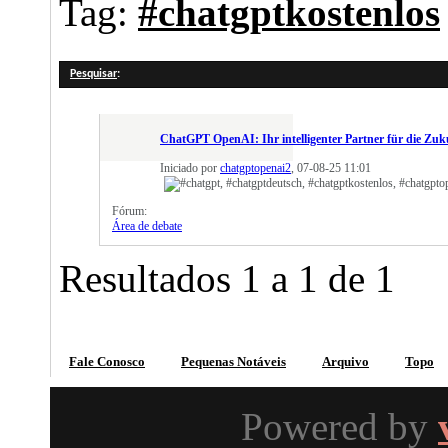
Tag:
#chatgptkostenlos
Pesquisar
:
ChatGPT OpenAI: Ihr intelligenter Partner für die Zuk
Interaktion
Iniciado por
chatgptopenai2
, 07-08-25 11:01
Fórum:
Área de debate
Resultados 1 a 1 de 1
Fale Conosco
Pequenas Notáveis
Arquivo
Topo
Powered by