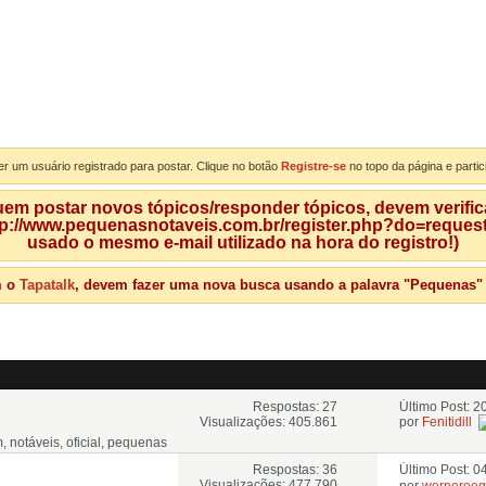
er um usuário registrado para postar. Clique no botão
Registre-se
no topo da página e partic
m postar novos tópicos/responder tópicos, devem verificar
tp://www.pequenasnotaveis.com.br/register.php?do=requeste
usado o mesmo e-mail utilizado na hora do registro!)
m o
Tapatalk
, devem fazer uma nova busca usando a palavra "Pequenas" qu
Respostas: 27
Último Post: 
Visualizações: 405.861
por
Fenitidill
Respostas: 36
Último Post: 
Visualizações: 477.790