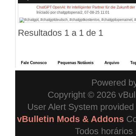
ChatGPT OpenAI: Ihr intelligenter Partner für die Zukunft der
Interaktion
Iniciado por
chatgptopenai2
, 07-08-25 11:01
Resultados 1 a 1 de 1
Fale Conosco
Pequenas Notáveis
Arquivo
To
Powered b
Copyright © 2026 vBulle
User Alert System provided
vBulletin Mods & Addons
Co
Todos horários