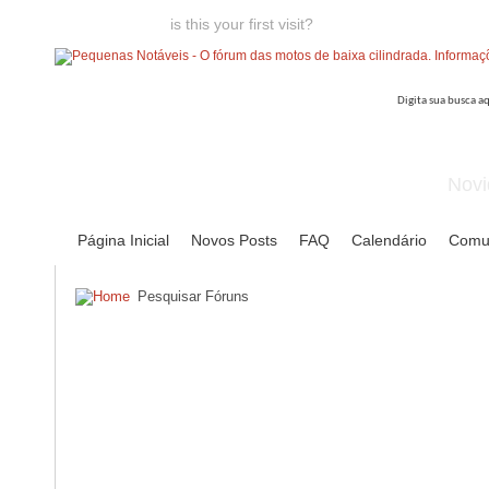
Welcome guest,
is this your first visit?
Click the "Create Account
Novi
Página Inicial
Novos Posts
FAQ
Calendário
Comu
Pesquisar Fóruns