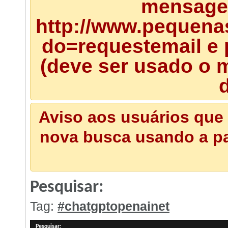
mensagem
http://www.pequena
do=requestemail e 
(deve ser usado o m
d
Aviso aos usuários que 
nova busca usando a pal
Pesquisar:
Tag:
#chatgptopenainet
Pesquisar
: