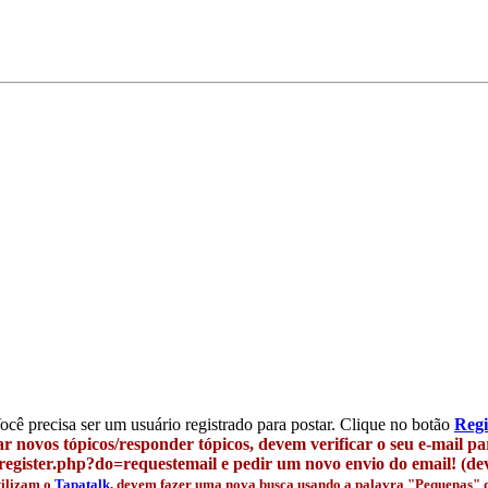
Você precisa ser um usuário registrado para postar. Clique no botão
Regi
r novos tópicos/responder tópicos, devem verificar o seu e-mail p
egister.php?do=requestemail e pedir um novo envio do email! (deve
tilizam o
Tapatalk
, devem fazer uma nova busca usando a palavra "Pequenas" qu