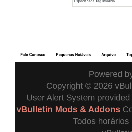
Especificada Tag Inválida.
Fale Conosco
Pequenas Notáveis
Arquivo
To
Powered b
Copyright © 2026 vBulle
User Alert System provided
vBulletin Mods & Addons
Co
Todos horários