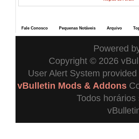
Fale Conosco
Pequenas Notáveis
Arquivo
To
Powered b
Copyright © 2026 vBulle
User Alert System provided
vBulletin Mods & Addons
Co
Todos horários
vBulleti