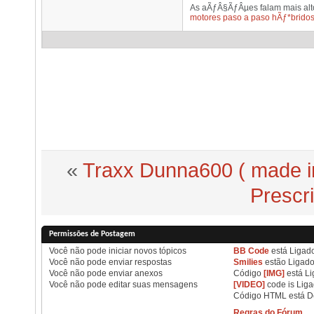
As aÃƒÂ§ÃƒÂµes falam mais alto
motores paso a paso hÃƒ*brido
«
Traxx Dunna600 ( made i
Prescr
Permissões de Postagem
Você
não pode
iniciar novos tópicos
BB Code
está
Ligad
Você
não pode
enviar respostas
Smilies
estão
Ligad
Você
não pode
enviar anexos
Código
[IMG]
está
Li
Você
não pode
editar suas mensagens
[VIDEO]
code is
Lig
Código HTML está
D
Regras do Fórum