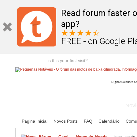
Read forum faster o
app?
FREE - on Google Pl
Welcome guest,
is this your first visit?
Click the "Create Account
Novi
Página Inicial
Novos Posts
FAQ
Calendário
Comu
Fórum
Geral
Motos do Mundo
jogo - poste