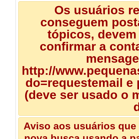
Os usuários r
conseguem posta
tópicos, devem 
confirmar a cont
mensagem
http://www.pequena
do=requestemail e 
(deve ser usado o m
d
Aviso aos usuários que 
nova busca usando a pal