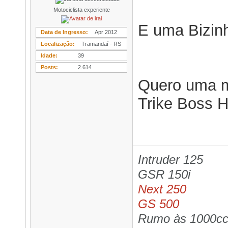
Motociclista experiente
E uma Bizinh
Data de Ingresso
Apr 2012
Localização
Tramandaí - RS
Idade
39
Posts
2.614
Quero uma m
Trike Boss H
Intruder 125
GSR 150i
Next 250
GS 500
Rumo às 1000cc,