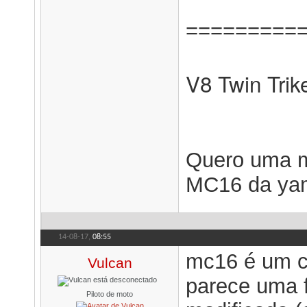
=========
V8 Twin Tri
Quero uma m
MC16 da ya
14-08-17,
08:55
mc16 é um co
Vulcan
parece uma f
Piloto de moto