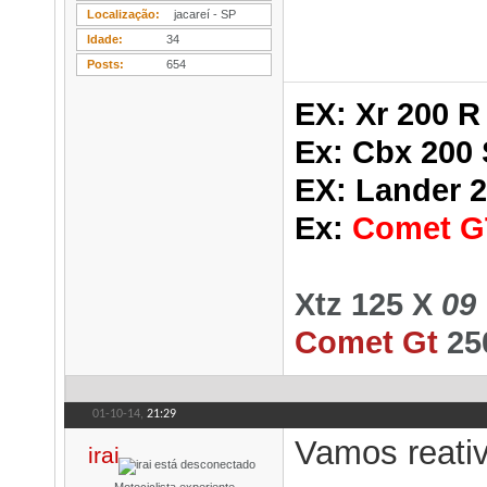
Localização
jacareí - SP
Idade
34
Posts
654
EX: Xr 200 R
Ex:
Cbx 200 
EX: Lander 
Ex:
Comet G
Xtz 125 X
09
Comet Gt
25
01-10-14,
21:29
Vamos reativ
irai