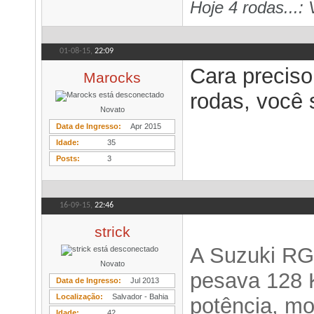
Hoje 4 rodas...: 
01-08-15,
22:09
Cara preciso
Marocks
rodas, você 
Novato
Data de Ingresso
Apr 2015
Idade
35
Posts
3
16-09-15,
22:46
strick
A Suzuki RG
Novato
pesava 128 
Data de Ingresso
Jul 2013
Localização
Salvador - Bahia
potência, mot
Idade
42