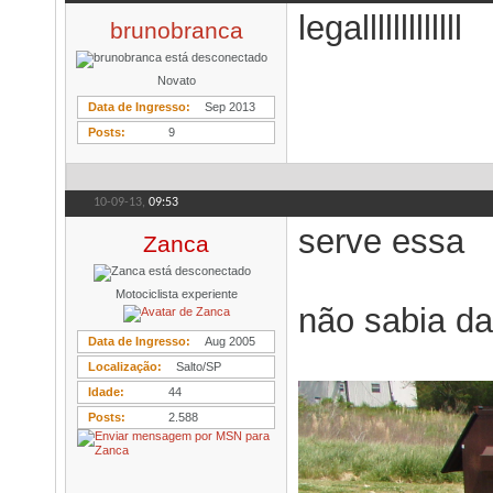
legalllllllllllll
brunobranca
Novato
Data de Ingresso
Sep 2013
Posts
9
10-09-13,
09:53
serve essa
Zanca
Motociclista experiente
não sabia da
Data de Ingresso
Aug 2005
Localização
Salto/SP
Idade
44
Posts
2.588