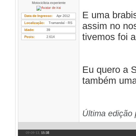
Motociclista experiente
E uma brabis
Data de Ingresso
Apr 2012
assim no no
Localização
Tramandaí - RS
Idade
39
tivemos foi 
Posts
2.614
Eu quero a S
também uma 
Última edição 
09-09-13,
15:38