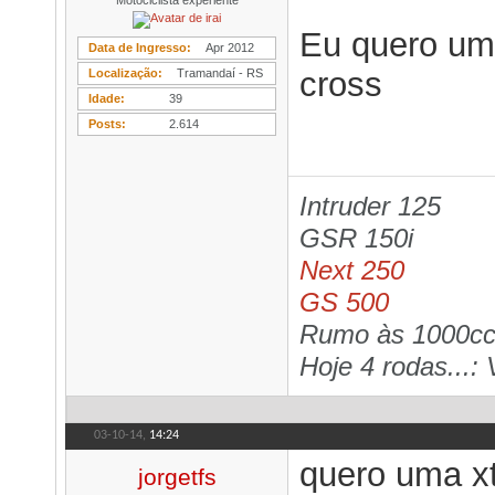
Motociclista experiente
Eu quero um
Data de Ingresso
Apr 2012
cross
Localização
Tramandaí - RS
Idade
39
Posts
2.614
Intruder 125
GSR 150i
Next 250
GS 500
Rumo às 1000cc,
Hoje 4 rodas...: 
03-10-14,
14:24
quero uma xt
jorgetfs