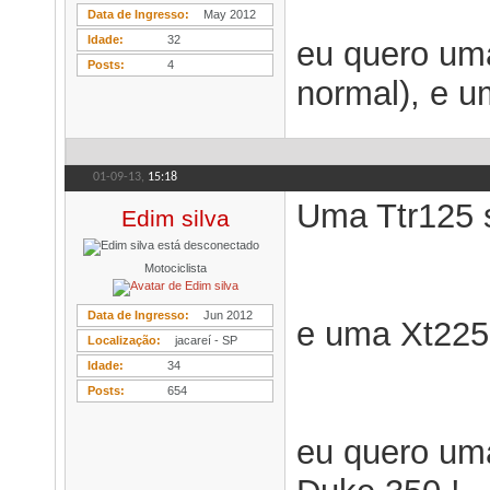
Data de Ingresso
May 2012
Idade
32
eu quero uma
Posts
4
normal), e u
01-09-13,
15:18
Uma Ttr125 
Edim silva
Motociclista
Data de Ingresso
Jun 2012
e uma Xt225
Localização
jacareí - SP
Idade
34
Posts
654
eu quero um