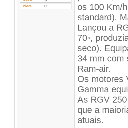
os 100 Km/h
Posts
17
standard). M
Lançou a RG
70◦, produzi
seco). Equip
34 mm com s
Ram-air.
Os motores 
Gamma equip
As RGV 250 
que a maiori
atuais.