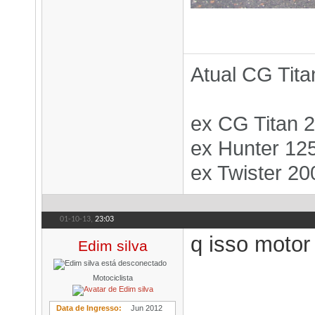
Atual CG Tita
ex CG Titan 
ex Hunter 12
ex Twister 20
01-10-13,
23:03
q isso moto
Edim silva
Motociclista
Data de Ingresso
Jun 2012