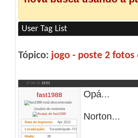
User Tag List
Tópico:
jogo - poste 2 foto
17-09-12,
23:51
Opá...
fast1988
Usuário de motoneta
Norton...
Data de Ingresso
Apr 2012
Localização
Tocantinópolis-TO
Idade
38