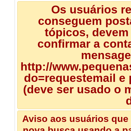
Os usuários r
conseguem posta
tópicos, devem 
confirmar a cont
mensagem
http://www.pequena
do=requestemail e 
(deve ser usado o m
d
Aviso aos usuários que 
nova busca usando a pal