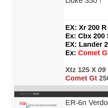
Duke 350 !
EX: Xr 200 R
Ex:
Cbx 200 
EX: Lander 
Ex:
Comet G
Xtz 125 X
09
Comet Gt
25
08-09-13,
15:04
ER-6n Verdo
irai