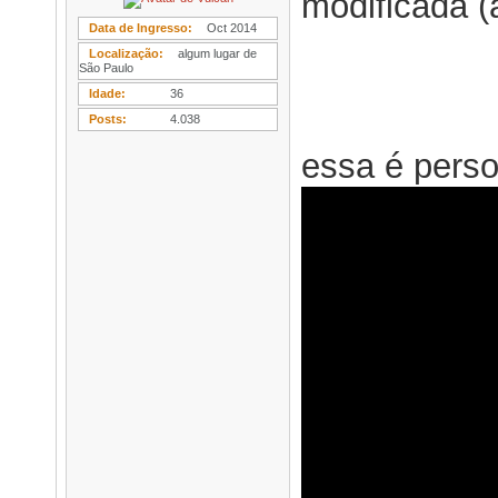
modificada (
Data de Ingresso
Oct 2014
Localização
algum lugar de
São Paulo
Idade
36
Posts
4.038
essa é perso