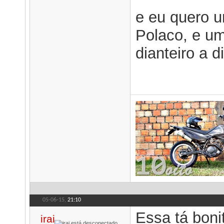
e eu quero u
Polaco, e um
dianteiro a d
05-06-15,
21:10
Essa tá boni
irai