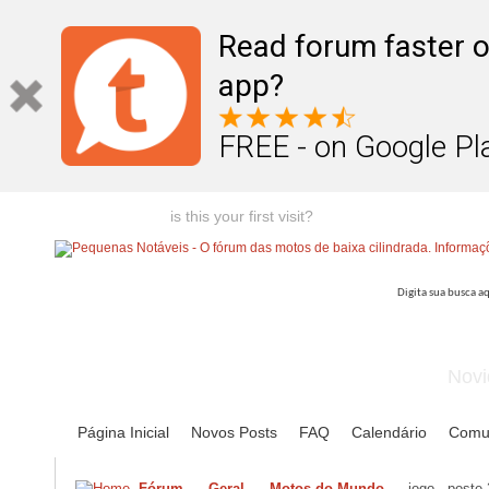
Read forum faster o
app?
FREE - on Google Pl
Welcome guest,
is this your first visit?
Click the "Create Account
Novi
Página Inicial
Novos Posts
FAQ
Calendário
Comu
Fórum
Geral
Motos do Mundo
jogo - poste