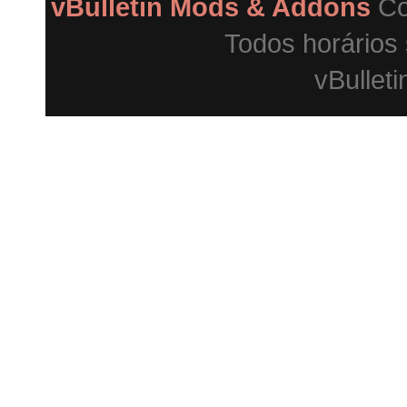
vBulletin Mods & Addons
Co
Todos horários
vBulleti