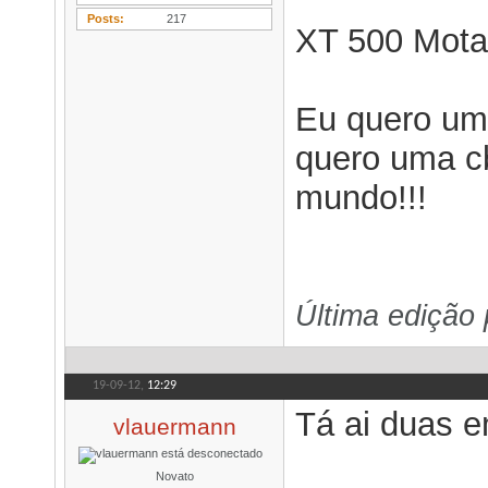
Posts
217
XT 500 Mota
Eu quero um
quero uma c
mundo!!!
Última edição
19-09-12,
12:29
Tá ai duas 
vlauermann
Novato