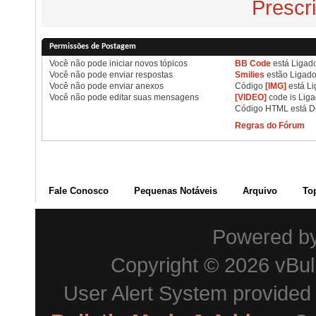
Prescr
Permissões de Postagem
Você
não pode
iniciar novos tópicos
BB Code
está
Ligad
Você
não pode
enviar respostas
Smilies
estão
Ligad
Você
não pode
enviar anexos
Código
[IMG]
está
Li
Você
não pode
editar suas mensagens
[VIDEO]
code is
Lig
Código HTML está
D
Regras do Fórum
Fale Conosco
Pequenas Notáveis
Arquivo
To
Powered b
Copyright © 2026 vBulle
User Alert System provided