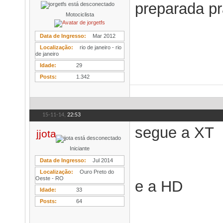
preparada pr
Motociclista
Data de Ingresso
Mar 2012
Localização
rio de janeiro - rio
de janeiro
Idade
29
Posts
1.342
15-11-14,
22:53
segue a XT
jjota
Iniciante
Data de Ingresso
Jul 2014
Localização
Ouro Preto do
Oeste - RO
e a HD
Idade
33
Posts
64