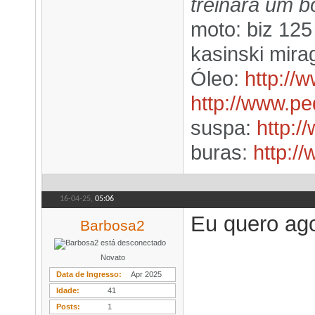
treinará um b
moto: biz 12
kasinski mira
Óleo:
http://
http://www.p
suspa:
http:/
buras:
http:/
16-04-25,
05:06
Eu quero ago
Barbosa2
Novato
Data de Ingresso
Apr 2025
Idade
41
Posts
1