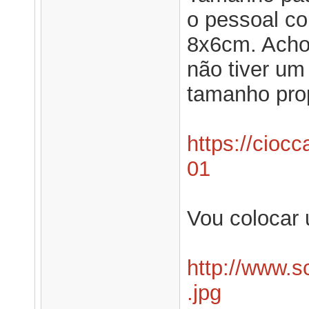
o pessoal co
8x6cm. Acho 
não tiver um
tamanho prop
https://cioc
01
Vou colocar 
http://www.s
.jpg