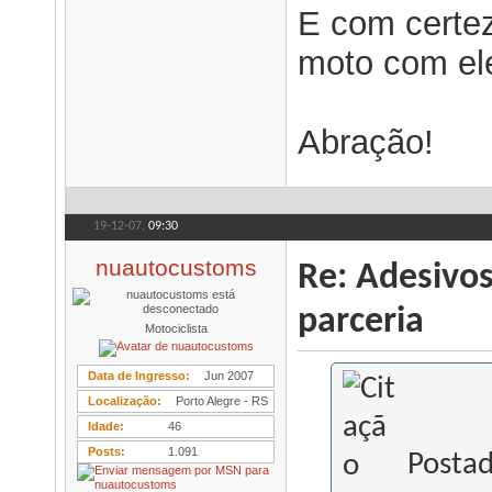
E com certez
moto com ele 
Abração!
19-12-07,
09:30
nuautocustoms
Re: Adesivo
parceria
Motociclista
Data de Ingresso
Jun 2007
Localização
Porto Alegre - RS
Idade
46
Posts
1.091
Postad