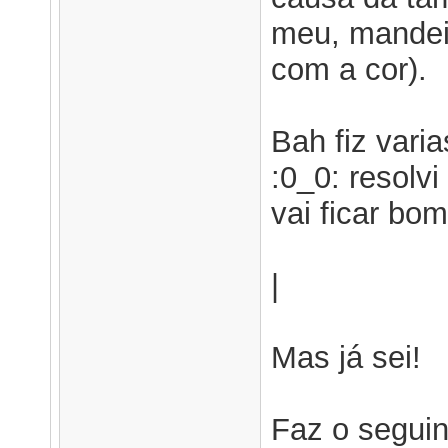
meu, mandei
com a cor).
Bah fiz vari
:0_0: resolv
vai ficar bom
|
Mas já sei!
Faz o seguin