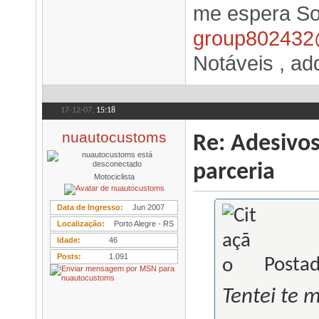
me espera Sor
group802432
Notáveis , add
17-12-07,
15:18
nuautocustoms
Re: Adesivo
parceria
Motociclista
Data de Ingresso
Jun 2007
Localização
Porto Alegre - RS
Idade
46
Posts
1.091
Postad
Tentei te 