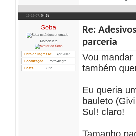
16-12-07,
04:38
Seba
Re: Adesivo
parceria
Motociclista
Vou mandar 
Data de Ingresso
Apr 2007
Localização
Porto Alegre
também quere
Posts
822
Eu queria u
bauleto (Giv
Sul! claro!
Tamanho pad