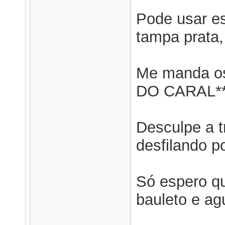
Pode usar e
tampa prata,
Me manda os
DO CARAL**!
Desculpe a t
desfilando p
Só espero q
bauleto e ag