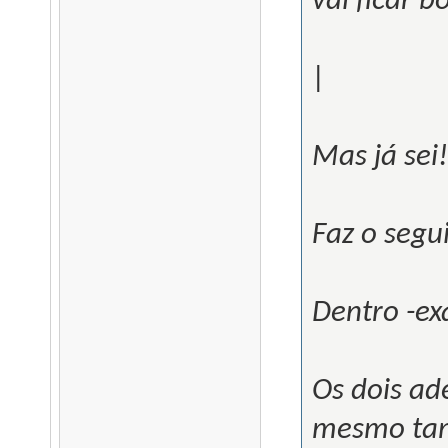
vai ficar b
|
Mas já sei!
Faz o segu
Dentro -ex
Os dois ad
mesmo ta