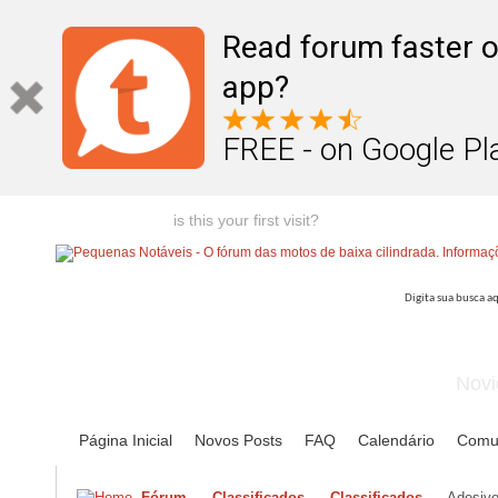
Read forum faster o
app?
FREE - on Google Pl
Welcome guest,
is this your first visit?
Click the "Create Account
Novi
Página Inicial
Novos Posts
FAQ
Calendário
Comu
Fórum
Classificados
Classificados
Adesivo