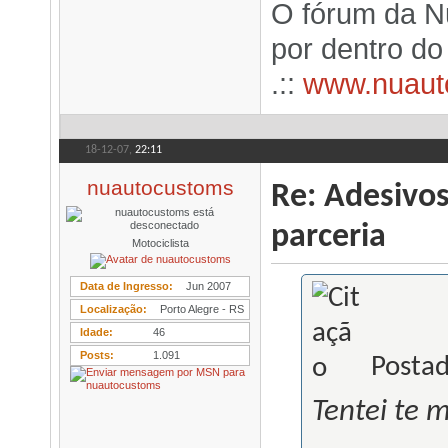
O fórum da N
por dentro d
.::
www.nuaut
18-12-07,
22:11
nuautocustoms
Re: Adesivo
parceria
Motociclista
Data de Ingresso
Jun 2007
Localização
Porto Alegre - RS
Idade
46
Posts
1.091
Postad
Tentei te 