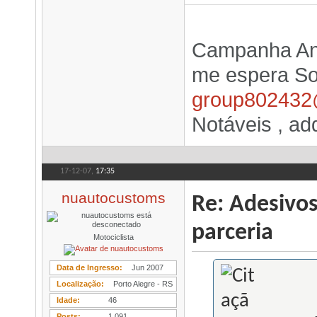
Campanha An
me espera Sor
group802432
Notáveis , add
17-12-07,
17:35
nuautocustoms
Re: Adesivo
parceria
Motociclista
Data de Ingresso
Jun 2007
Localização
Porto Alegre - RS
Idade
46
Posts
1.091