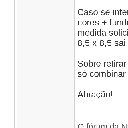
Caso se inte
cores + fun
medida solic
8,5 x 8,5 sai
Sobre retira
só combinar 
Abração!
O fórum da N