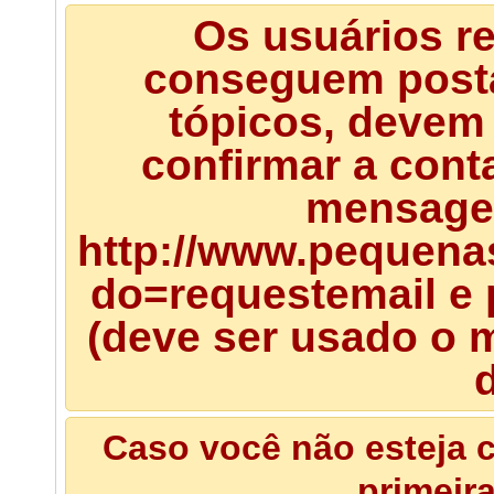
Os usuários r
conseguem posta
tópicos, devem 
confirmar a cont
mensagem
http://www.pequena
do=requestemail e 
(deve ser usado o m
d
Caso você não esteja c
primeir