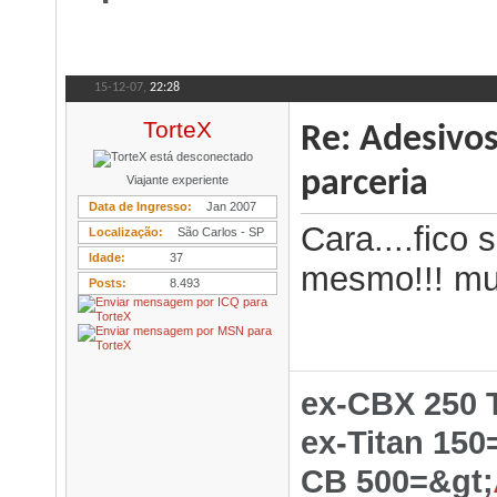
15-12-07,
22:28
TorteX
Re: Adesivo
parceria
Viajante experiente
Data de Ingresso
Jan 2007
Cara....fico
Localização
São Carlos - SP
Idade
37
mesmo!!! mu
Posts
8.493
ex-CBX 250 
ex-Titan 150
CB 500=&gt;