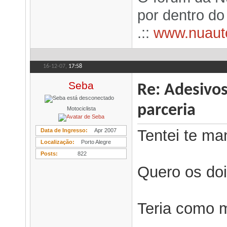
por dentro d
.::
www.nuaut
16-12-07,
17:58
Seba
Re: Adesivo
parceria
Motociclista
Tentei te ma
Data de Ingresso
Apr 2007
Localização
Porto Alegre
Posts
822
Quero os doi
Teria como 