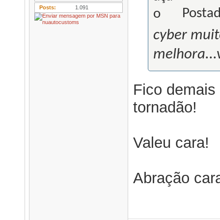
Posts
1.091
Postad
cyber muit
melhora...va
Fico demais
tornadão!
Valeu cara!
Abração car