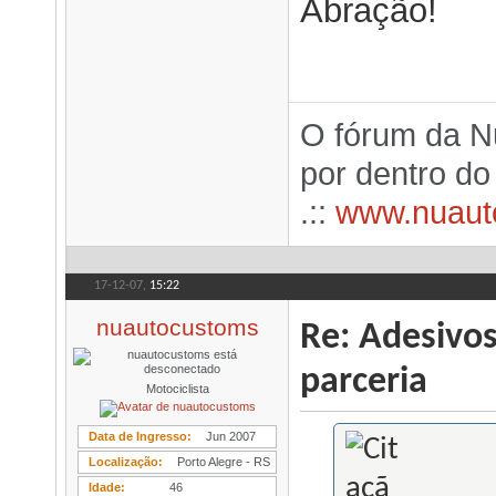
Abração!
O fórum da N
por dentro d
.::
www.nuaut
17-12-07,
15:22
nuautocustoms
Re: Adesivo
parceria
Motociclista
Data de Ingresso
Jun 2007
Localização
Porto Alegre - RS
Idade
46