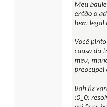
Meu baulet
então o ad
bem legal 
Você pinto
causa da t
meu, mand
preocupei 
Bah fiz va
:0_0: reso