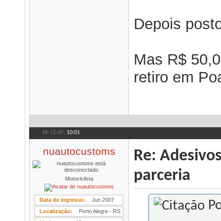
Depois posto
Mas R$ 50,00
retiro em P
16-12-07,
10:01
nuautocustoms
Re: Adesivo
parceria
Motociclista
Data de Ingresso
Jun 2007
Po
Localização
Porto Alegre - RS