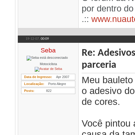
por dentro d
.::
www.nuaut
19-12-07,
00:09
Seba
Re: Adesivo
parceria
Motociclista
Meu bauleto 
Data de Ingresso
Apr 2007
Localização
Porto Alegre
o adesivo do
Posts
822
de cores.
Você pintou 
causa da tam