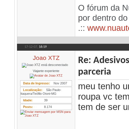
O fórum da N
por dentro d
.::
www.nuaut
17-12-07,
16:19
Joao XTZ
Re: Adesivo
parceria
Viajante experiente
meu tenho u
Data de Ingresso
Nov 2007
Localização
São Paulo-
roupa vc tem
Itaquera/Teófilo Otoni-MG
Idade
39
tem de ser um
Posts
8.174