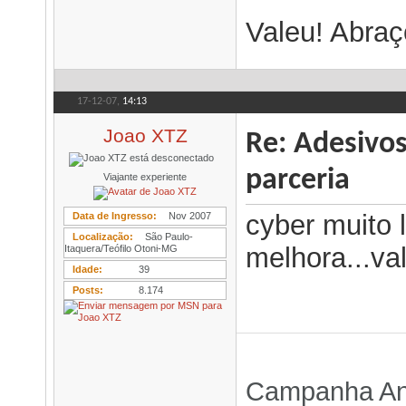
Valeu! Abraç
17-12-07,
14:13
Joao XTZ
Re: Adesivo
parceria
Viajante experiente
cyber muito 
Data de Ingresso
Nov 2007
Localização
São Paulo-
melhora...valeu
Itaquera/Teófilo Otoni-MG
Idade
39
Posts
8.174
Campanha An