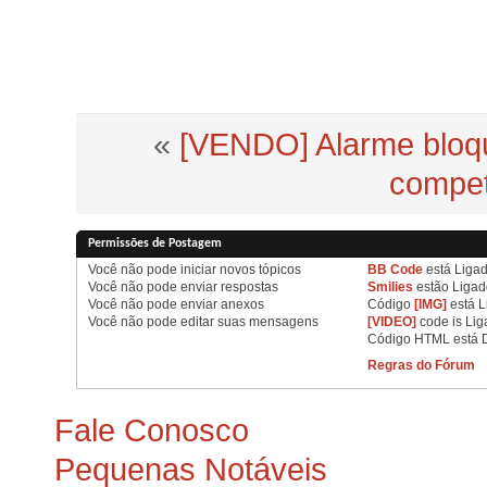
«
[VENDO] Alarme bloqu
compet
Permissões de Postagem
Você
não pode
iniciar novos tópicos
BB Code
está
Liga
Você
não pode
enviar respostas
Smilies
estão
Ligad
Você
não pode
enviar anexos
Código
[IMG]
está
L
Você
não pode
editar suas mensagens
[VIDEO]
code is
Lig
Código HTML está
Regras do Fórum
Fale Conosco
Pequenas Notáveis