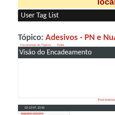
loca
User Tag List
Tópico:
Adesivos - PN e N
Ferramentas de Tópicos
Exibir
Visão do Encadeamento
Post Anterio
02-12-07,
23:30
nuautocustoms