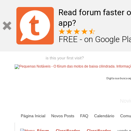
Read forum faster o
app?
FREE - on Google Pl
Welcome guest,
is this your first visit?
Click the "Create Account
Novi
Página Inicial
Novos Posts
FAQ
Calendário
Comu
Fórum
Classificados
Classificados
vendo m