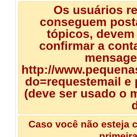
Os usuários r
conseguem posta
tópicos, devem 
confirmar a cont
mensagem
http://www.pequena
do=requestemail e 
(deve ser usado o m
d
Caso você não esteja c
primeir