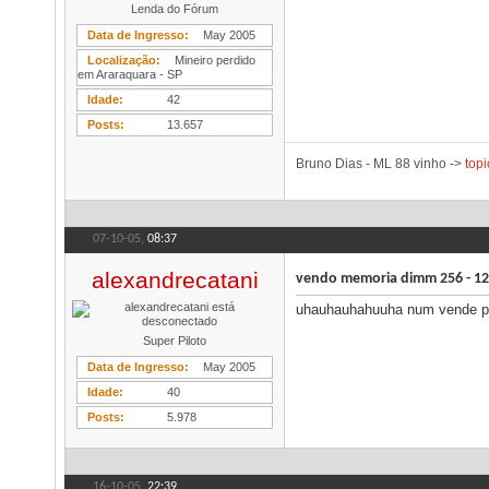
Lenda do Fórum
Data de Ingresso
May 2005
Localização
Mineiro perdido
em Araraquara - SP
Idade
42
Posts
13.657
Bruno Dias - ML 88 vinho ->
topi
07-10-05,
08:37
alexandrecatani
vendo memoria dimm 256 - 12
uhauhauhahuuha num vende pra
Super Piloto
Data de Ingresso
May 2005
Idade
40
Posts
5.978
16-10-05,
22:39