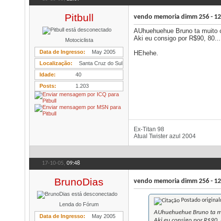
Pitbull
vendo memoria dimm 256 - 12
AUhuehuehue Bruno ta muito 
Aki eu consigo por R$90, 80...
Motociclista
Data de Ingresso
May 2005
HEhehe.
Localização
Santa Cruz do Sul
Idade
40
Posts
1.203
Ex-Titan 98
Atual Twister azul 2004
17-10-05,
09:48
BrunoDias
vendo memoria dimm 256 - 12
Postado origina
Lenda do Fórum
AUhuehuehue Bruno ta mu
Data de Ingresso
May 2005
Aki eu consigo por R$90, 