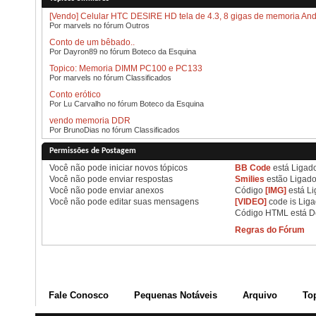
[Vendo] Celular HTC DESIRE HD tela de 4.3, 8 gigas de memoria And
Por marvels no fórum Outros
Conto de um bêbado..
Por Dayron89 no fórum Boteco da Esquina
Topico: Memoria DIMM PC100 e PC133
Por marvels no fórum Classificados
Conto erótico
Por Lu Carvalho no fórum Boteco da Esquina
vendo memoria DDR
Por BrunoDias no fórum Classificados
Permissões de Postagem
Você
não pode
iniciar novos tópicos
BB Code
está
Ligad
Você
não pode
enviar respostas
Smilies
estão
Ligad
Você
não pode
enviar anexos
Código
[IMG]
está
Li
Você
não pode
editar suas mensagens
[VIDEO]
code is
Lig
Código HTML está
D
Regras do Fórum
Fale Conosco
Pequenas Notáveis
Arquivo
To