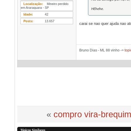
Localização
Mineiro perdido
em Araraquara - SP
HEhehe.
Idade
42
Posts
13.657
carai se nao quer ajuda nao at
Bruno Dias - ML 88 vinho ->
topi
«
compro vira-brequim!
Tópicos Similares