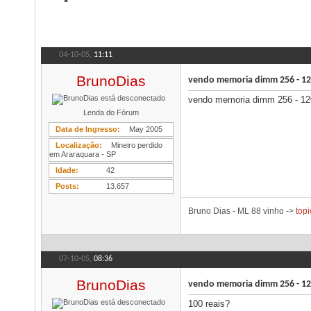
04-10-05,
11:11
BrunoDias
vendo memoria dimm 256 - 12
vendo memoria dimm 256 - 12
Lenda do Fórum
Data de Ingresso
May 2005
Localização
Mineiro perdido
em Araraquara - SP
Idade
42
Posts
13.657
Bruno Dias - ML 88 vinho ->
topi
07-10-05,
08:36
BrunoDias
vendo memoria dimm 256 - 12
100 reais?