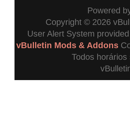
Powered b
Copyright © 2026 vBulle
User Alert System provide
vBulletin Mods & Addons
Co
Todos horários
vBulleti