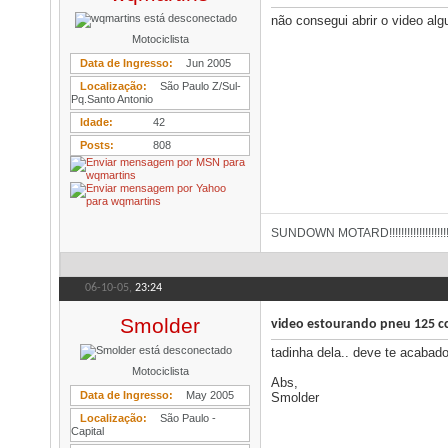
não consegui abrir o video al
Motociclista
Data de Ingresso
Jun 2005
Localização
São Paulo Z/Sul-
Pq.Santo Antonio
Idade
42
Posts
808
SUNDOWN MOTARD!!!!!!!!!!!!!!!!!!!!!!
06-10-05,
23:24
Smolder
video estourando pneu 125 c
tadinha dela.. deve te acaba
Motociclista
Abs,
Data de Ingresso
May 2005
Smolder
Localização
São Paulo -
Capital