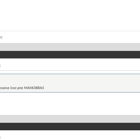
cc
c
assava isso pra MANOBRAS
c