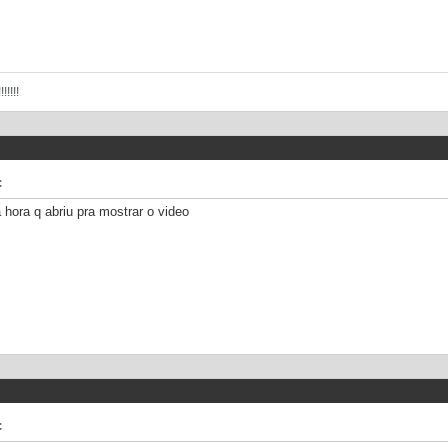
!!!!
c
a hora q abriu pra mostrar o video
c