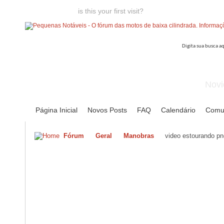
Welcome guest,
is this your first visit?
Click the "Create Account
Novi
Página Inicial
Novos Posts
FAQ
Calendário
Comu
Fórum
Geral
Manobras
video estourando p