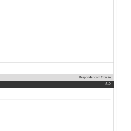
Responder com Citação
#10