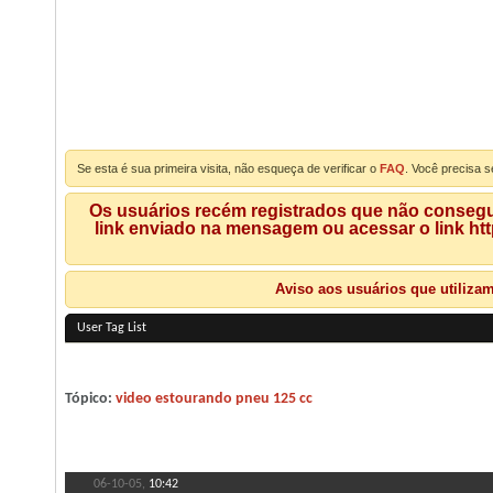
Se esta é sua primeira visita, não esqueça de verificar o
FAQ
. Você precisa s
Os usuários recém registrados que não consegue
link enviado na mensagem ou acessar o link ht
Aviso aos usuários que utiliza
User Tag List
Tópico:
video estourando pneu 125 cc
06-10-05,
10:42