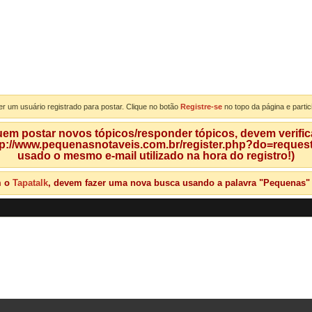
er um usuário registrado para postar. Clique no botão
Registre-se
no topo da página e partic
m postar novos tópicos/responder tópicos, devem verificar
tp://www.pequenasnotaveis.com.br/register.php?do=requeste
usado o mesmo e-mail utilizado na hora do registro!)
m o
Tapatalk
, devem fazer uma nova busca usando a palavra "Pequenas" qu