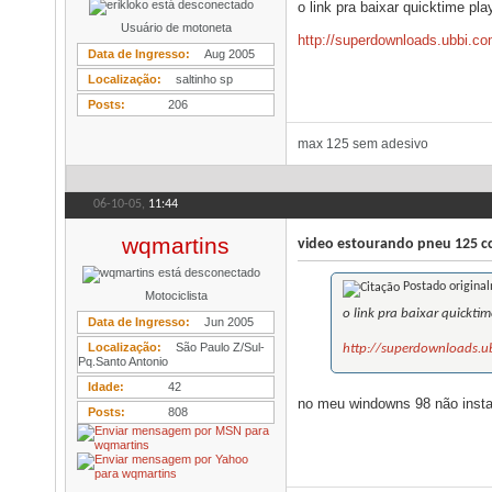
o link pra baixar quicktime pl
Usuário de motoneta
http://superdownloads.ubbi.co
Data de Ingresso
Aug 2005
Localização
saltinho sp
Posts
206
max 125 sem adesivo
06-10-05,
11:44
wqmartins
video estourando pneu 125 c
Postado origina
Motociclista
o link pra baixar quickti
Data de Ingresso
Jun 2005
Localização
São Paulo Z/Sul-
http://superdownloads.ub
Pq.Santo Antonio
Idade
42
no meu windowns 98 não instal
Posts
808