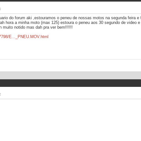
c
uario do forum aki ,estouramos o peneu de nossas motos na segunda feira e
 dah hora a minha moto (max 125) estoura o peneu aos 30 segundo de video 
muito notido mas dah pra ver bem!!!!!!
5917798/E..._PNEU.MOV.html
c