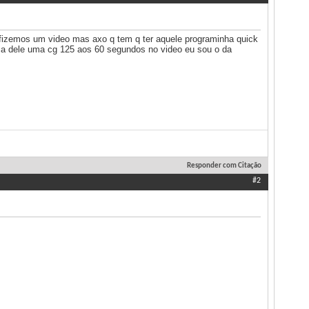
 fizemos um video mas axo q tem q ter aquele programinha quick
e a dele uma cg 125 aos 60 segundos no video eu sou o da
Responder com Citação
#2