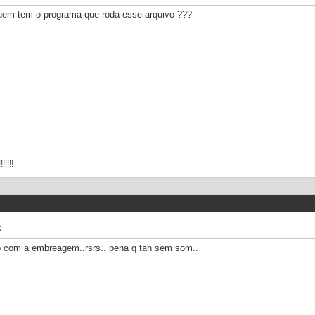
guem tem o programa que roda esse arquivo ???
!!!!
c
do com a embreagem..rsrs.. pena q tah sem som..