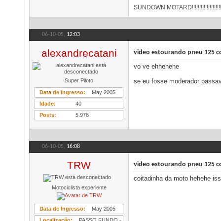
SUNDOWN MOTARD!!!!!!!!!!!!!!!!!!!!!!
06-10-05,
12:03
alexandrecatani
video estourando pneu 125 c
vo ve ehhehehe
Super Piloto
se eu fosse moderador pass
Data de Ingresso
May 2005
Idade
40
Posts
5.978
06-10-05,
16:08
TRW
video estourando pneu 125 c
coitadinha da moto hehehe iss
Motociclista experiente
Data de Ingresso
May 2005
Localização
PASSO FUNDO -