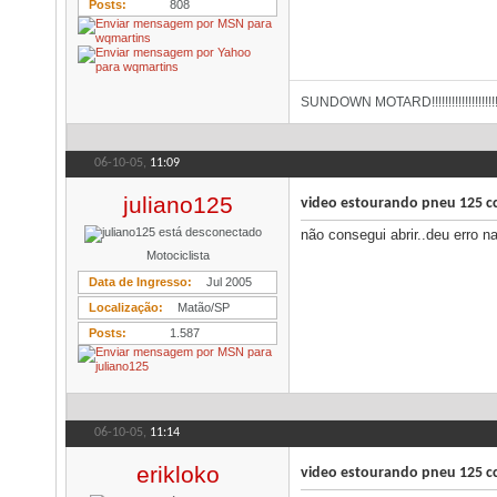
Posts
808
SUNDOWN MOTARD!!!!!!!!!!!!!!!!!!!!!!
06-10-05,
11:09
juliano125
video estourando pneu 125 c
não consegui abrir..deu erro n
Motociclista
Data de Ingresso
Jul 2005
Localização
Matão/SP
Posts
1.587
06-10-05,
11:14
erikloko
video estourando pneu 125 c