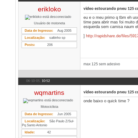
erikloko
video estourando pneu 125 c
eu e o meu primo q tbm eh us
time para abrir mas foi muito
Usuário de motoneta
esquerda sem camisa naum eh 
Data de Ingresso
Aug 2005
]
http://rapidshare.de/files/
Localização
saltinho sp
Posts
206
max 125 sem adesivo
06-10-05,
10:52
wqmartins
video estourando pneu 125 c
onde baixo o quick time ?
Motociclista
Data de Ingresso
Jun 2005
Localização
São Paulo Z/Sul-
Pq.Santo Antonio
Idade
42