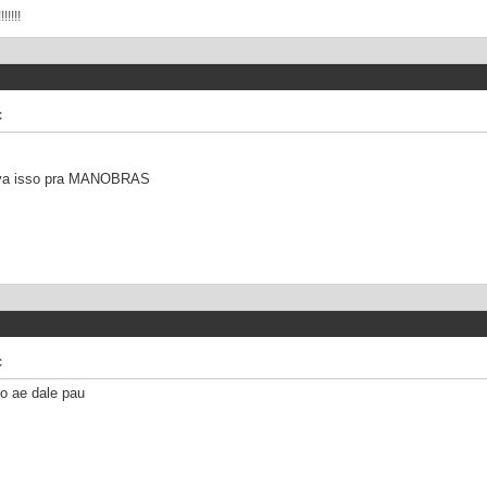
!!!!
c
ava isso pra MANOBRAS
c
o ae dale pau