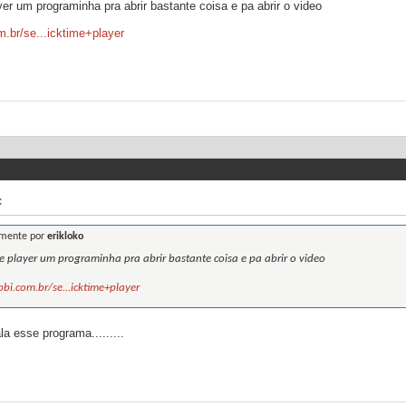
ayer um programinha pra abrir bastante coisa e pa abrir o video
m.br/se...icktime+player
c
lmente por
erikloko
me player um programinha pra abrir bastante coisa e pa abrir o video
bi.com.br/se...icktime+player
a esse programa.........