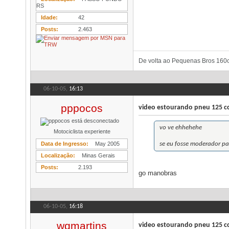
RS
Idade
42
Posts
2.463
De volta ao Pequenas Bros 160
06-10-05,
16:13
pppocos
video estourando pneu 125 c
vo ve ehhehehe
Motociclista experiente
Data de Ingresso
May 2005
se eu fosse moderador p
Localização
Minas Gerais
Posts
2.193
go manobras
06-10-05,
16:18
wqmartins
video estourando pneu 125 c