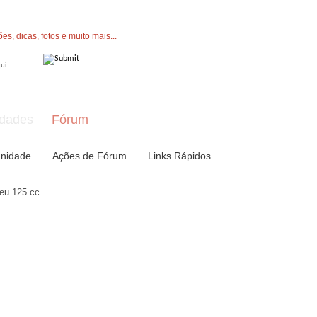
" button now to join.
dades
Fórum
nidade
Ações de Fórum
Links Rápidos
neu 125 cc