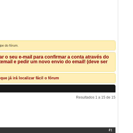
ipe do fórum.
 o seu e-mail para confirmar a conta através do
mail e pedir um novo envio do email! (deve ser
e já irá localizar fácil o fórum
Resultados 1 a 15 de 15
Ferramentas de Tópicos
Pesquisar Tópico
Exibir
#1