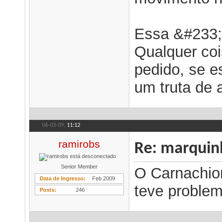
Essa &#233;p
Qualquer coi
pedido, se e
um truta de 
06-03-09,
11:12
ramirobs
Re: marqui
Senior Member
O Carnachio
Data de Ingresso
Feb 2009
teve problem
Posts
246