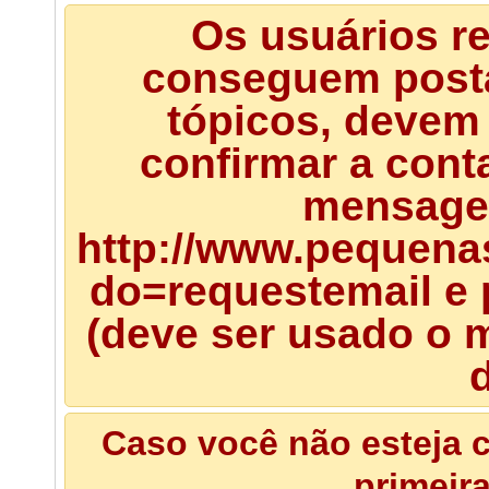
Os usuários r
conseguem posta
tópicos, devem 
confirmar a cont
mensagem
http://www.pequena
do=requestemail e 
(deve ser usado o m
d
Caso você não esteja c
primeir