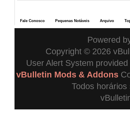
Fale Conosco
Pequenas Notáveis
Arquivo
To
Powered b
Copyright © 2026 vBulle
User Alert System provided
vBulletin Mods & Addons
Co
Todos horários
vBulleti