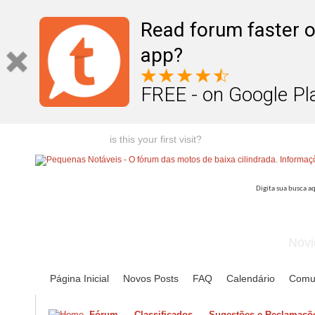
Read forum faster o
app?
FREE - on Google Pl
Welcome guest,
is this your first visit?
Click the "Create Account
Novi
Página Inicial
Novos Posts
FAQ
Calendário
Comu
Fórum
Classificados
Sugestões e Reclamaçõe