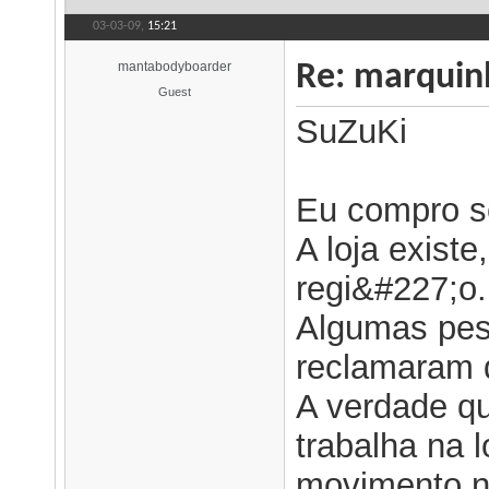
03-03-09,
15:21
mantabodyboarder
Re: marqui
Guest
SuZuKi
Eu compro s
A loja exist
regi&#227;o.
Algumas pes
reclamaram q
A verdade qu
trabalha na 
movimento na