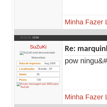
Minha Fazer 
03-03-09,
13:04
SuZuKi
Re: marqui
Motociclista
pow ningu&#
Data de Ingresso
Aug 2008
Localização
Brasilia - DF
Idade
39
Posts
738
Minha Fazer 