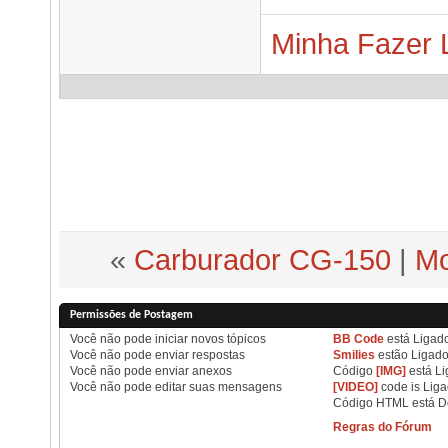
Minha Fazer 
«
Carburador CG-150
|
Mo
Permissões de Postagem
Você
não pode
iniciar novos tópicos
BB Code
está
Ligad
Você
não pode
enviar respostas
Smilies
estão
Ligad
Você
não pode
enviar anexos
Código
[IMG]
está
Li
Você
não pode
editar suas mensagens
[VIDEO]
code is
Lig
Código HTML está
D
Regras do Fórum