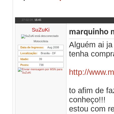
27-02-09,
16:45
SuZuKi
marquinho 
Motociclista
Alguém ai j
Data de Ingresso
Aug 2008
tenha compr
Localização
Brasilia - DF
Idade
39
Posts
738
http://www.
to afim de 
conheço!!!
estou com re