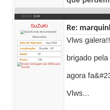
18-03-09,
15:09
SuZuKi
Re: marqui
Motociclista
Vlws galera!!
Data de Ingresso
Aug 2008
Localização
Brasilia - DF
Idade
39
brigado pela 
Posts
738
agora fa&#2
Vlws...