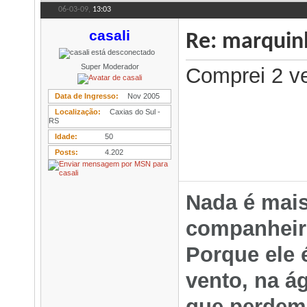
06-03-09,
13:03
casali
Re: marqui
Super Moderador
Comprei 2 ve
Data de Ingresso
Nov 2005
Localização
Caxias do Sul -
RS
Idade
50
Posts
4.202
Nada é mais
companheir
Porque ele é
vento, na á
que perdem