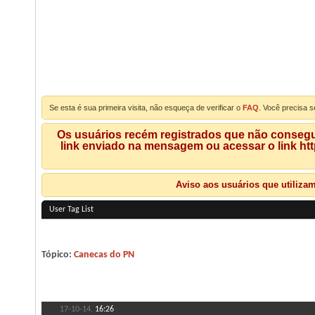
Se esta é sua primeira visita, não esqueça de verificar o
FAQ
. Você precisa s
Os usuários recém registrados que não consegue
link enviado na mensagem ou acessar o link ht
Aviso aos usuários que utiliza
User Tag List
Tópico:
Canecas do PN
17-10-14,
16:26