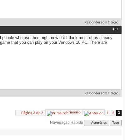
Responder com Citação
#37
 people who use them right now but I think most of us already
al game that you can play on your Windows 10 PC. There are
Responder com Citação
Primeiro
Página 3 de 3
1
2
3
Navegação Rápida
Acessórios
Topo