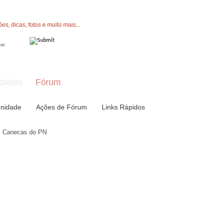
" button now to join.
dades
Fórum
nidade
Ações de Fórum
Links Rápidos
Canecas do PN