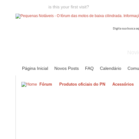
Welcome guest,
is this your first visit?
Click the "Create Account
Novi
Página Inicial
Novos Posts
FAQ
Calendário
Comu
Fórum
Produtos oficiais do PN
Acessórios