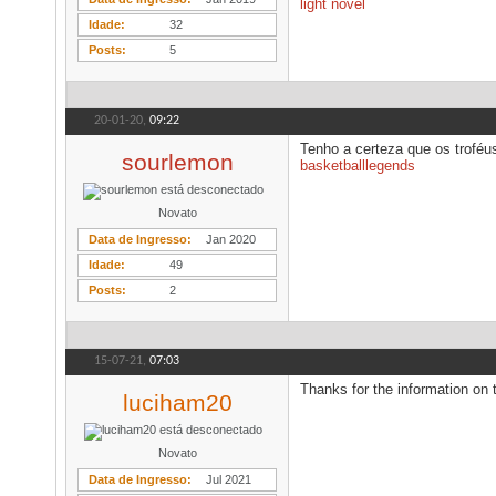
light novel
Idade
32
Posts
5
20-01-20,
09:22
Tenho a certeza que os troféu
sourlemon
basketballlegends
Novato
Data de Ingresso
Jan 2020
Idade
49
Posts
2
15-07-21,
07:03
Thanks for the information on t
luciham20
Novato
Data de Ingresso
Jul 2021