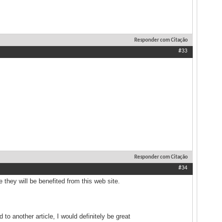
Responder com Citação
#33
Responder com Citação
#34
e they will be benefited from this web site.
 to another article, I would definitely be great