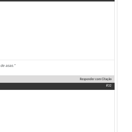
 de asas."
Responder com Citação
#32