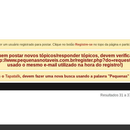
er um usuário registrado para postar. Clique no botão
Registre-se
no topo da página e partic
m postar novos tópicos/responder tópicos, devem verificar
tp://www.pequenasnotaveis.com.br/register.php?do=requeste
usado o mesmo e-mail utilizado na hora do registro!)
m o
Tapatalk
, devem fazer uma nova busca usando a palavra "Pequenas" qu
Resultados 31 a 3