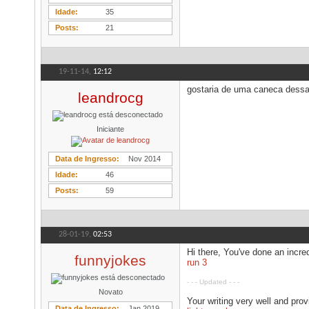
Idade
35
Posts
21
19-11-14,
12:12
gostaria de uma caneca dessa
leandrocg
Iniciante
Data de Ingresso
Nov 2014
Idade
46
Posts
59
28-01-19,
02:53
Hi there, You've done an incred
funnyjokes
run 3
- - - Updated - - -
Novato
Your writing very well and prov
Data de Ingresso
Jan 2019