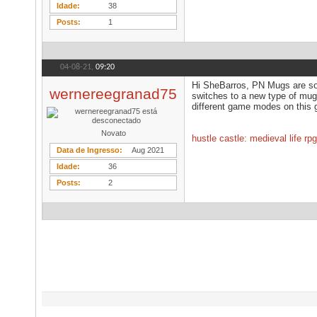
Idade
38
Posts
1
04-08-21,
09:20
Hi SheBarros, PN Mugs are so 
wernereegranad75
switches to a new type of mug
different game modes on this g
Novato
hustle castle: medieval life r
Data de Ingresso
Aug 2021
Idade
36
Posts
2