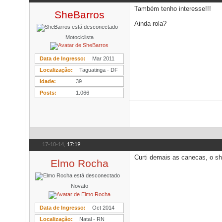
Também tenho interesse!!!
SheBarros
Ainda rola?
Motociclista
Data de Ingresso
Mar 2011
Localização
Taguatinga - DF
Idade
39
Posts
1.066
17-10-14,
17:19
Curti demais as canecas, o sh
Elmo Rocha
Novato
Data de Ingresso
Oct 2014
Localização
Natal - RN