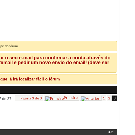
ipe do fórum.
 o seu e-mail para confirmar a conta através do
mail e pedir um novo envio do email! (deve ser
e já irá localizar fácil o fórum
Primeiro
Página 3 de 3
1
2
3
7 de 37
Ferramentas de Tópicos
Pesquisar Tópico
Exibir
#31