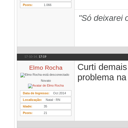
Posts
1.066
"Só deixarei
17-10-14,
17:19
Curti demais
Elmo Rocha
problema na 
Novato
Data de Ingresso
Oct 2014
Localização
Natal - RN
Idade
35
Posts
21