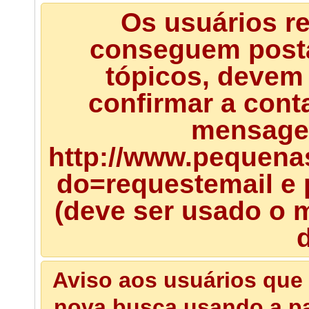
Os usuários r
conseguem posta
tópicos, devem 
confirmar a cont
mensagem
http://www.pequena
do=requestemail e 
(deve ser usado o m
d
Aviso aos usuários que 
nova busca usando a pal