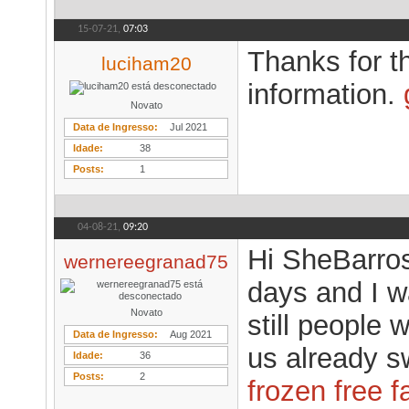
15-07-21,
07:03
Thanks for th
luciham20
information.
Novato
Data de Ingresso
Jul 2021
Idade
38
Posts
1
04-08-21,
09:20
Hi SheBarros
wernereegranad75
days and I 
Novato
still people 
Data de Ingresso
Aug 2021
us already s
Idade
36
Posts
2
frozen free f