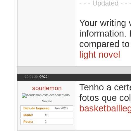
- - - Updated - - 
Your writing 
information. 
compared to a
light novel
20-01-20,
09:22
Tenho a cert
sourlemon
fotos que co
Novato
basketballle
Data de Ingresso
Jan 2020
Idade
49
Posts
2