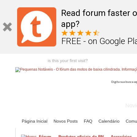
Read forum faster o
app?
FREE - on Google Pl
Welcome guest,
is this your first visit?
Click the "Create Account
Novi
Página Inicial
Novos Posts
FAQ
Calendário
Comu
Fórum
Produtos oficiais do PN
Acessórios