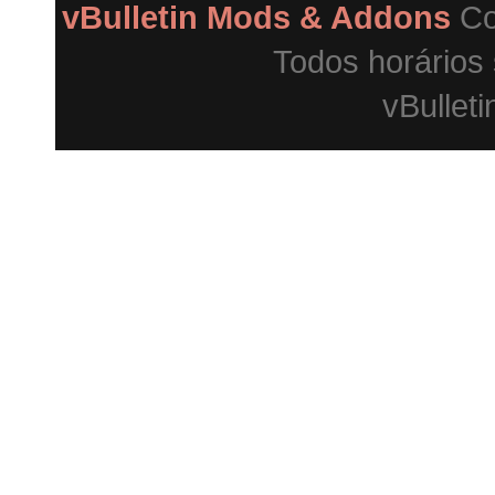
vBulletin Mods & Addons
Co
Todos horários
vBulleti