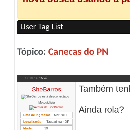
User Tag List
Tópico:
Canecas do PN
17-10-14,
16:26
Também tenho
SheBarros
Motociclista
Ainda rola?
Data de Ingresso
Mar 2011
Localização
Taguatinga - DF
Idade
39