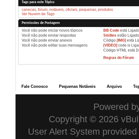
Tags para este Tópico
canecas
,
fórum
,
notáveis
,
oficiais
,
pequenas
,
produtos
Ver Nuvem de Tags
Permissões de Postagem
Você
não pode
iniciar novos tópicos
BB Code
está
Ligad
Você
não pode
enviar respostas
Smilies
estão
Ligad
Você
não pode
enviar anexos
Código
[IMG]
está
Li
Você
não pode
editar suas mensagens
[VIDEO]
code is
Lig
Código HTML está
D
Regras do Fórum
Fale Conosco
Pequenas Notáveis
Arquivo
To
Powered b
Copyright © 2026 vBulle
User Alert System provided