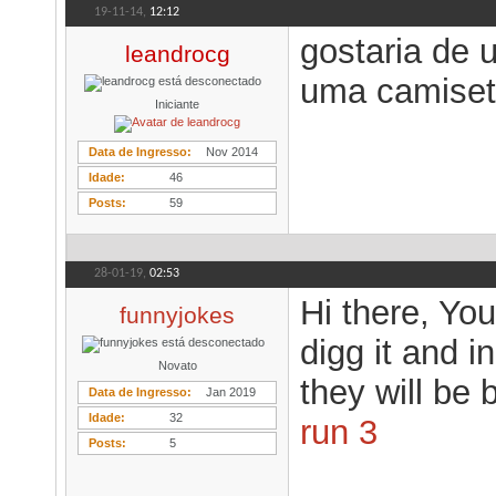
19-11-14,
12:12
gostaria de 
leandrocg
uma camiset
Iniciante
Data de Ingresso
Nov 2014
Idade
46
Posts
59
28-01-19,
02:53
Hi there, You
funnyjokes
digg it and 
Novato
they will be 
Data de Ingresso
Jan 2019
Idade
32
run 3
Posts
5