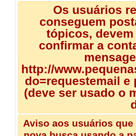
Os usuários r
conseguem posta
tópicos, devem 
confirmar a cont
mensagem
http://www.pequena
do=requestemail e 
(deve ser usado o m
d
Aviso aos usuários que 
nova busca usando a pal