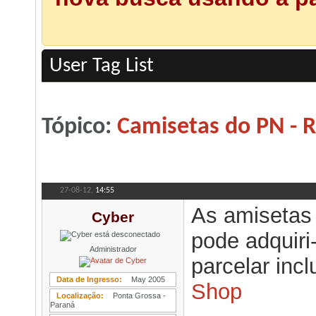
User Tag List
Tópico:
Camisetas do PN - 
27-08-12,
14:55
As amisetas 
Cyber
pode adquiri
Administrador
parcelar inc
Data de Ingresso
May 2005
Shop
Localização
Ponta Grossa -
Paraná