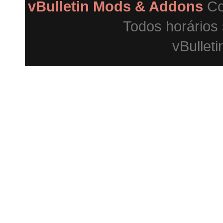
vBulletin Mods & Addons
Co
Todos horários
vBulleti