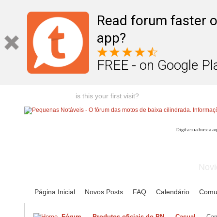
Read forum faster o
app?
FREE - on Google Pl
Welcome guest,
is this your first visit?
Click the "Create Account
Novi
Página Inicial
Novos Posts
FAQ
Calendário
Comu
Fórum
Produtos oficiais do PN
Casual
Cam