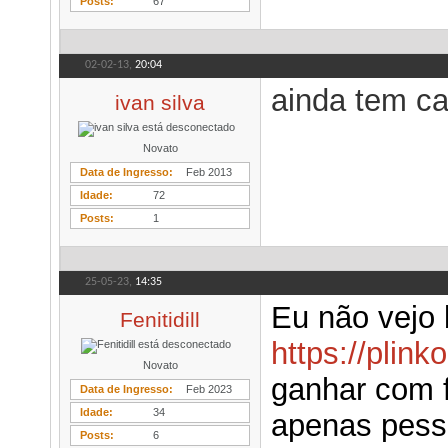
Posts
67
02-02-13,
20:04
ainda tem c
ivan silva
Novato
Data de Ingresso
Feb 2013
Idade
72
Posts
1
25-05-23,
14:35
Eu não vejo 
Fenitidill
https://plin
Novato
ganhar com f
Data de Ingresso
Feb 2023
Idade
34
apenas pess
Posts
6