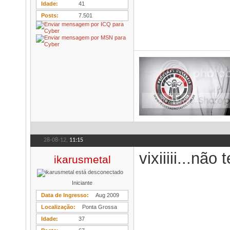
Idade
41
Posts
7.501
28-08-12,
11:15
vixiiiii...nã
ikarusmetal
Iniciante
Data de Ingresso
Aug 2009
Localização
Ponta Grossa
Idade
37