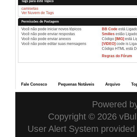
Tags para este Tópico
camisetas
Ver Nuvem de Tags
Permissões de Postagem
Você
não pode
iniciar novos tópicos
BB Code
está
Ligad
Você
não pode
enviar respostas
Smilies
estão
Ligad
Você
não pode
enviar anexos
Código
[IMG]
está
Li
Você
não pode
editar suas mensagens
[VIDEO]
code is
Lig
Código HTML está
D
Regras do Fórum
Fale Conosco
Pequenas Notáveis
Arquivo
To
Powered b
Copyright © 2026 vBulle
User Alert System provided