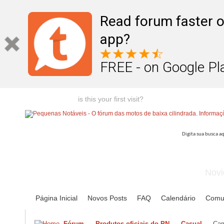
Read forum faster o
app?
FREE - on Google Pl
Welcome guest,
is this your first visit?
Click the "Create Account
Novi
Página Inicial
Novos Posts
FAQ
Calendário
Comu
Fórum
Produtos oficiais do PN
Casual
Cam