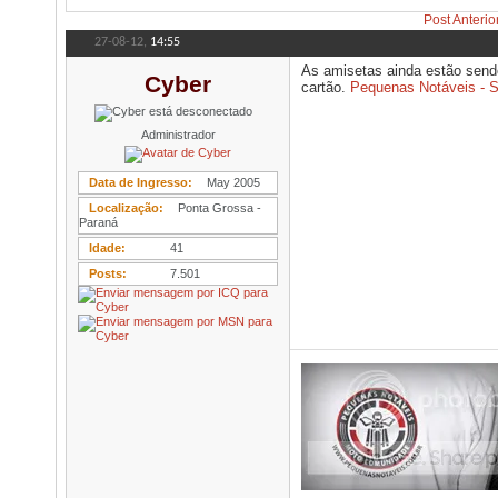
Post Anterio
27-08-12,
14:55
As amisetas ainda estão send
Cyber
cartão.
Pequenas Notáveis - 
Administrador
Data de Ingresso
May 2005
Localização
Ponta Grossa -
Paraná
Idade
41
Posts
7.501