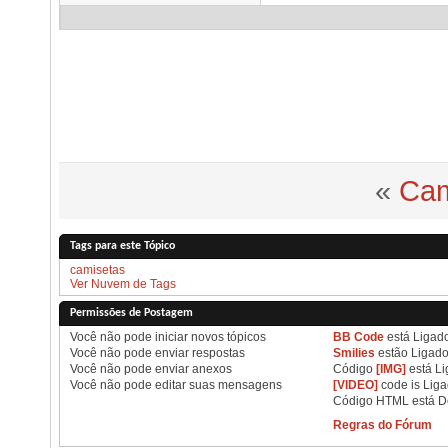
«
Cam
Tags para este Tópico
camisetas
Ver Nuvem de Tags
Permissões de Postagem
Você
não pode
iniciar novos tópicos
BB Code
está
Ligad
Você
não pode
enviar respostas
Smilies
estão
Ligad
Você
não pode
enviar anexos
Código
[IMG]
está
Li
Você
não pode
editar suas mensagens
[VIDEO]
code is
Lig
Código HTML está
D
Regras do Fórum