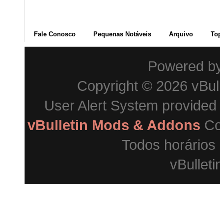
Fale Conosco
Pequenas Notáveis
Arquivo
To
Powered b
Copyright © 2026 vBulle
User Alert System provided
vBulletin Mods & Addons
Co
Todos horários
vBulleti