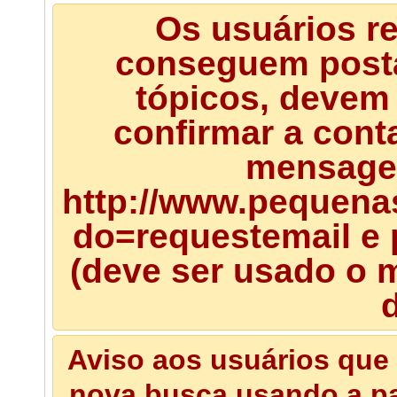
Os usuários r
conseguem posta
tópicos, devem 
confirmar a cont
mensagem
http://www.pequena
do=requestemail e 
(deve ser usado o m
d
Aviso aos usuários que 
nova busca usando a pal