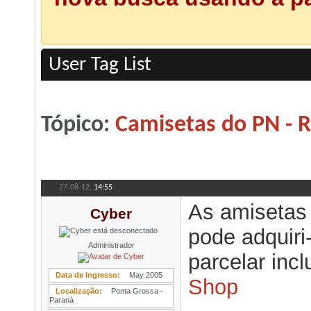
User Tag List
Tópico:
Camisetas do PN - 
27-08-12,
14:55
As amisetas 
Cyber
pode adquiri
Administrador
parcelar inc
Data de Ingresso
May 2005
Shop
Localização
Ponta Grossa -
Paraná