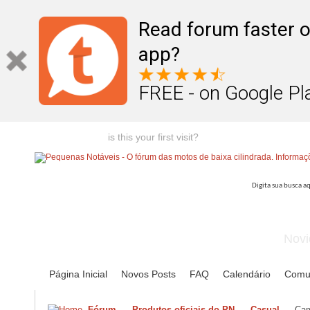
Read forum faster o
app?
FREE - on Google Pl
Welcome guest,
is this your first visit?
Click the "Create Account
Novi
Página Inicial
Novos Posts
FAQ
Calendário
Comu
Fórum
Produtos oficiais do PN
Casual
Cam