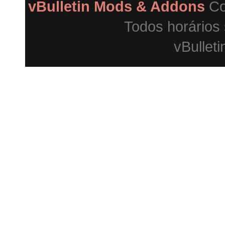
vBulletin Mods & Addons
Co
Todos horários
vBulleti