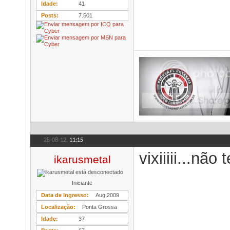
Idade
41
Posts
7.501
28-08-12,
11:15
vixiiiii...nã
ikarusmetal
Iniciante
Data de Ingresso
Aug 2009
Localização
Ponta Grossa
Idade
37