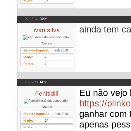
Posts
67
02-02-13,
20:04
ainda tem c
ivan silva
Novato
Data de Ingresso
Feb 2013
Idade
72
Posts
1
25-05-23,
14:35
Eu não vejo 
Fenitidill
https://plin
Novato
ganhar com f
Data de Ingresso
Feb 2023
Idade
34
apenas pess
Posts
6