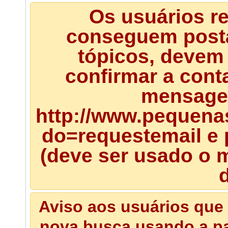
Os usuários r
conseguem posta
tópicos, devem 
confirmar a cont
mensagem
http://www.pequena
do=requestemail e 
(deve ser usado o m
d
Aviso aos usuários que 
nova busca usando a pal