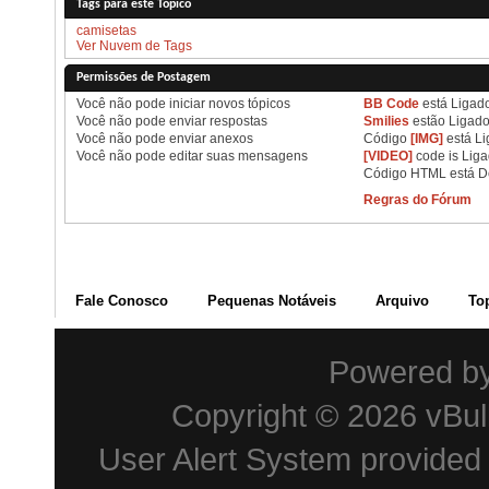
Tags para este Tópico
camisetas
Ver Nuvem de Tags
Permissões de Postagem
Você
não pode
iniciar novos tópicos
BB Code
está
Ligad
Você
não pode
enviar respostas
Smilies
estão
Ligad
Você
não pode
enviar anexos
Código
[IMG]
está
Li
Você
não pode
editar suas mensagens
[VIDEO]
code is
Lig
Código HTML está
D
Regras do Fórum
Fale Conosco
Pequenas Notáveis
Arquivo
To
Powered b
Copyright © 2026 vBulle
User Alert System provided