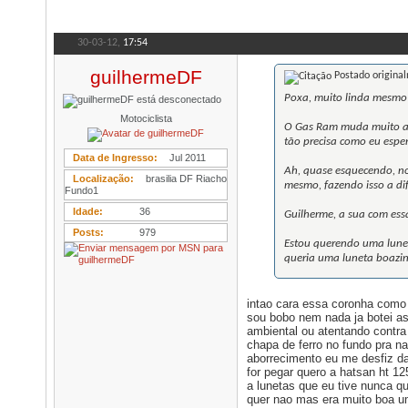
30-03-12,
17:54
guilhermeDF
Postado origina
Poxa, muito linda mesmo 
Motociclista
O Gas Ram muda muito a c
tão precisa como eu esper
Data de Ingresso
Jul 2011
Ah, quase esquecendo, no
Localização
brasilia DF Riacho
mesmo, fazendo isso a di
Fundo1
Idade
36
Guilherme, a sua com ess
Posts
979
Estou querendo uma lunet
queria uma luneta boazinh
intao cara essa coronha como 
sou bobo nem nada ja botei as
ambiental ou atentando contr
chapa de ferro no fundo pra na
aborrecimento eu me desfiz da
for pegar quero a hatsan ht 12
a lunetas que eu tive nunca 
quer nao mas era muito boa um