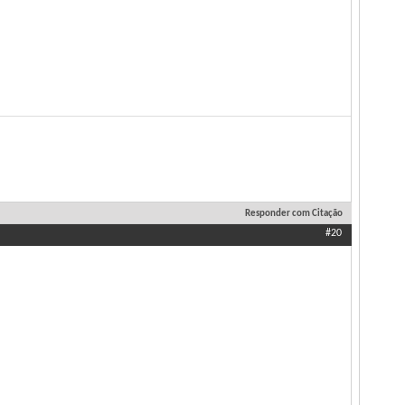
Responder com Citação
#20