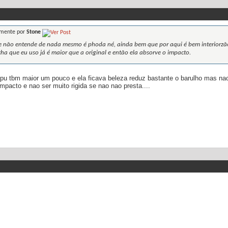
lmente por
Stone
e não entende de nada mesmo é phoda né, ainda bem que por aqui é bem interiorz
a que eu uso já é maior que a original e então ela absorve o impacto.
 pu tbm maior um pouco e ela ficava beleza reduz bastante o barulho mas n
pacto e nao ser muito rigida se nao nao presta....