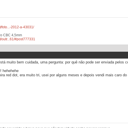
/foto...-2012-a-43031/
ro CBC 4,5mm
/outr...61/#post777331
 está muito bem cuidada, uma pergunta: por quê não pode ser enviada pelos c
u! hehehehe
ra red dot, era muito tri, usei por alguns meses e depois vendi mais caro do