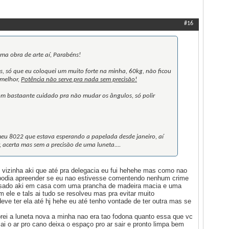
Ferramentas de Tópicos
Exibir
#16
ma obra de arte aí, Parabéns!
, só que eu coloquei um muito forte na minha, 60kg, não ficou
 melhor,
Potência não serve pra nada sem precisão!
om bastaante cuidado pra não mudar os ângulos, só polir
eu 8022 que estava esperando a papelada desde janeiro, aí
, acerta mas sem a precisão de uma luneta....
 vizinha aki que até pra delegacia eu fui hehehe mas como nao
ao podia apreender se eu nao estivesse comentendo nenhum crime
ovisado aki em casa com uma prancha de madeira macia e uma
m ele e tals ai tudo se resolveu mas pra evitar muito
ve ter ela até hj hehe eu até tenho vontade de ter outra mas se
ei a luneta nova a minha nao era tao fodona quanto essa que vc
i o ar pro cano deixa o espaço pro ar sair e pronto limpa bem