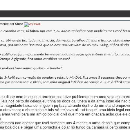
lmente por
Stone
a coronha cara, só faltou um verniz, eu adoro trabalhar com madeira mas você fez u
arabina, ela fica toda mais macia, dá menos barulho, diminui o tranco, vibra menos
ava, pra melhorar isso teria que colocar um Gas Ram de 45 máx. 50kg, aí fica ainda
 gatilho eu fiz um polimento bem espelhado nas peças que entram em atrito, mas c
ferença é gigante, fica outra carabina mesmo!
a molona forte nunca quebrou a luneta?
a 3-9x40 com correção de paralax e retículo Mil-Dot. Faz umas 3 semanas chegou m
a pra brincar com o 8022, com mira original latinhas de cerveja a 50m é difícil errar
eu disse nem cheguei a terminar pois tive problemas com uma veia chata ex
 leis nos peito do delega eu tinha os docs da luneta e da arma intao ele n
a a integridade fisica de ninguem pq tava atirando dentro de um stand empr
o atravessar o chumbinho e tals só treinava ali...ai troquei uma ideia legal co
 arma vendi para um amigo policial civil que mora em chacara acho que ele de
5
quebraram nao apesar que usei somente uns 4 meses a arma depois que compr
a boa dica é pegar uma borracha e colar no fundo da camara la perto onde sa