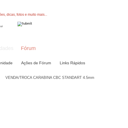
" button now to join.
dades
Fórum
nidade
Ações de Fórum
Links Rápidos
VENDA/TROCA CARABINA CBC STANDART 4.5mm