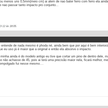
 ou menos uns 0,5mm(meio cm) ai alem de nao bater ferro com ferro ela ainda 
e nao passar tanto impacto pro conjunto...
03-12 às
18:05
.
 entende de nada mesmo é phoda né, ainda bem que por aqui é bem interior
e eu uso já é maior que a original e então ela absorve o impacto.
 minha ainda é do modelo antigo eu tive que cortar um pino de dentro dele,
não achasse de 45, pois ai terá uma precisão maior nela, ficará melhor, me
 empolgado fui nesse mesmo....