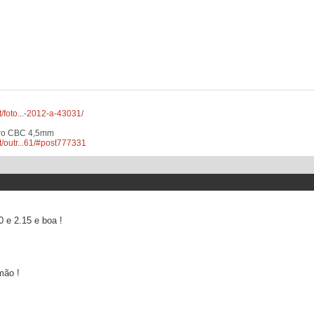
/foto...-2012-a-43031/
ro CBC 4,5mm
/outr...61/#post777331
 e 2.15 e boa !
mão !