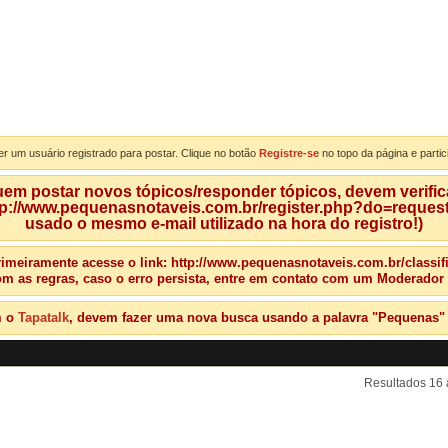
er um usuário registrado para postar. Clique no botão
Registre-se
no topo da página e partic
m postar novos tópicos/responder tópicos, devem verificar
tp://www.pequenasnotaveis.com.br/register.php?do=requeste
usado o mesmo e-mail utilizado na hora do registro!)
rimeiramente acesse o link: http://www.pequenasnotaveis.com.br/classific
om as regras, caso o erro persista, entre em contato com um Moderador
m o
Tapatalk
, devem fazer uma nova busca usando a palavra "Pequenas" qu
Resultados 16 