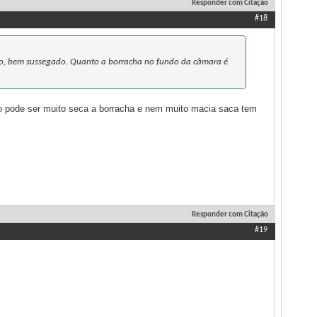
Responder com Citação
#18
ão, bem sussegado. Quanto a borracha no fundo da câmara é
ao pode ser muito seca a borracha e nem muito macia saca tem
Responder com Citação
#19