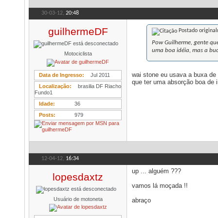
30-03-12,
20:48
guilhermeDF
Postado origina
Pow Guilherme, gente qu
uma boa idéia, mas a buch
Motociclista
wai stone eu usava a buxa de
Data de Ingresso
Jul 2011
que ter uma absorção boa de im
Localização
brasilia DF Riacho
Fundo1
Idade
36
Posts
979
12-04-12,
16:34
up ... alguém ???
lopesdaxtz
vamos lá moçada !!
Usuário de motoneta
abraço