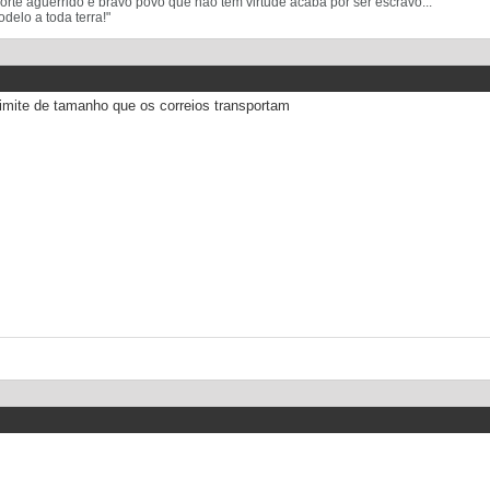
 forte aguerrido e bravo povo que não tem virtude acaba por ser escravo...
delo a toda terra!"
imite de tamanho que os correios transportam