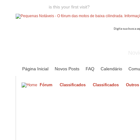
Welcome guest,
is this your first visit?
Click the "Create Account
Novi
Página Inicial
Novos Posts
FAQ
Calendário
Comu
Fórum
Classificados
Classificados
Outros