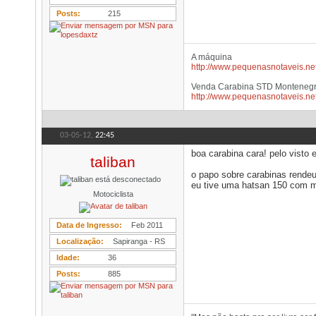
Posts
215
A máquina
http://www.pequenasnotaveis.net
Venda Carabina STD Monteneg
http://www.pequenasnotaveis.net
03-05-12,
22:45
boa carabina cara! pelo visto
taliban
o papo sobre carabinas rende
eu tive uma hatsan 150 com mi
Motociclista
Data de Ingresso
Feb 2011
Localização
Sapiranga - RS
Idade
36
Posts
885