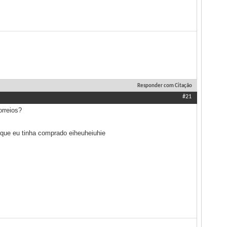
Responder com Citação
#21
orreios?
 que eu tinha comprado eiheuheiuhie