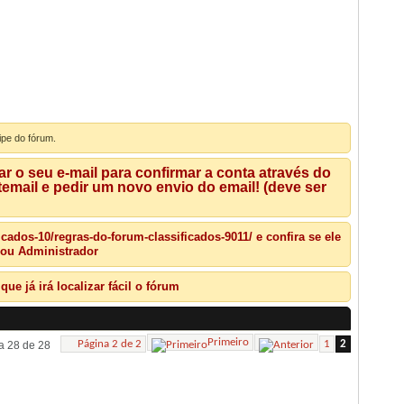
ipe do fórum.
 o seu e-mail para confirmar a conta através do
mail e pedir um novo envio do email! (deve ser
ados-10/regras-do-forum-classificados-9011/ e confira se ele
 ou Administrador
e já irá localizar fácil o fórum
Primeiro
Página 2 de 2
1
2
a 28 de 28