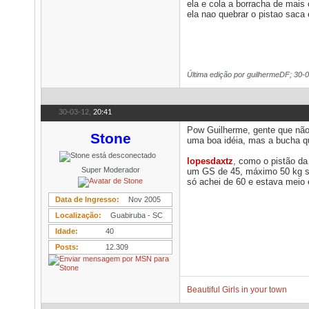
ela e cola a borracha de mais
ela nao quebrar o pistao saca 
Última edição por guilhermeDF; 30-
30-03-12,
20:41
Pow Guilherme, gente que não
Stone
uma boa idéia, mas a bucha qu
lopesdaxtz
, como o pistão da
Super Moderador
um GS de 45, máximo 50 kg se 
só achei de 60 e estava meio
Data de Ingresso
Nov 2005
Localização
Guabiruba - SC
Idade
40
Posts
12.309
Beautiful Girls in your town