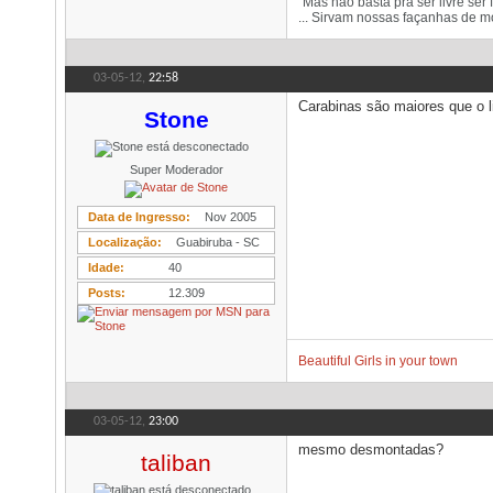
"Mas não basta pra ser livre ser
... Sirvam nossas façanhas de mo
03-05-12,
22:58
Carabinas são maiores que o l
Stone
Super Moderador
Data de Ingresso
Nov 2005
Localização
Guabiruba - SC
Idade
40
Posts
12.309
Beautiful Girls in your town
03-05-12,
23:00
mesmo desmontadas?
taliban