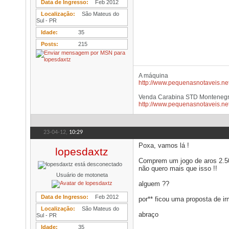
Data de Ingresso
Feb 2012
Localização
São Mateus do
Sul - PR
Idade
35
Posts
215
A máquina
http://www.pequenasnotaveis.net
Venda Carabina STD Monteneg
http://www.pequenasnotaveis.net
23-04-12,
10:29
Poxa, vamos lá !
lopesdaxtz
Comprem um jogo de aros 2.50
não quero mais que isso !!
Usuário de motoneta
alguem ??
Data de Ingresso
Feb 2012
por** ficou uma proposta de ir
Localização
São Mateus do
abraço
Sul - PR
Idade
35