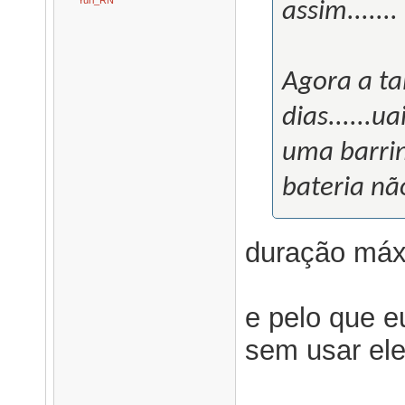
assim.......
Agora a ta
dias......
uma barrin
bateria nã
duração máx
e pelo que e
sem usar ele