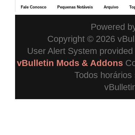
Fale Conosco
Pequenas Notáveis
Arquivo
To
Powered b
Copyright © 2026 vBulle
User Alert System provided
vBulletin Mods & Addons
Co
Todos horários
vBulleti