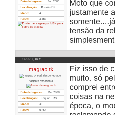
Moto que co
Data de Ingresso
Jun 2006
Localização
Brasília-DF
justamente a
Idade
45
somente....j
Posts
4.487
tensão da re
simplesmente
29-03-12,
20:31
Fiz isso de 
magrao tk
muito, só pe
Viajante experiente
comprei entr
Data de Ingresso
Mar 2008
coisas na ne
Localização
Taquari - RS
época, o mo
Idade
46
Posts
9.854
reclamando d