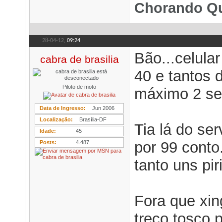
Chorando Qu
28-04-12,
09:24
Bão...celular
cabra de brasilia
40 e tantos 
Piloto de moto
máximo 2 se
Data de Ingresso
Jun 2006
Localização
Brasília-DF
Tia lá do se
Idade
45
por 99 conto.
Posts
4.487
tanto uns pir
Fora que xin
treco tosco 