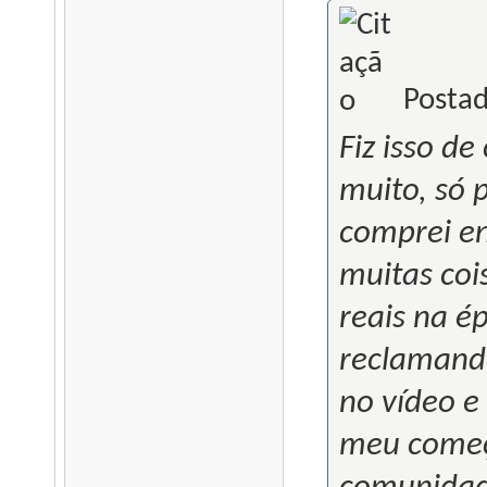
Postad
Fiz isso d
muito, só 
comprei en
muitas coi
reais na 
reclamando
no vídeo e
meu começo