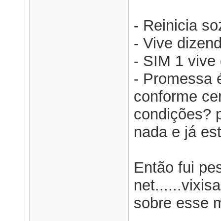
- Reinicia so
- Vive dizen
- SIM 1 vive
- Promessa é
conforme cert
condições? p
nada e já est
Então fui pe
net......vixi
sobre esse m