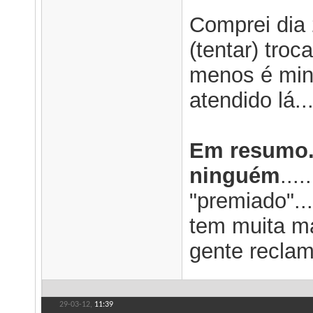
Comprei dia 
(tentar) troc
menos é min
atendido lá..
Em resumo.
ninguém
...
"premiado"..
tem muita 
gente reclam
29-03-12,
11:39