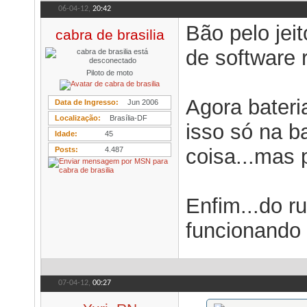
06-04-12,
20:42
Bão pelo jei
cabra de brasilia
de software 
Piloto de moto
Agora bater
Data de Ingresso
Jun 2006
Localização
Brasília-DF
isso só na ba
Idade
45
coisa...mas 
Posts
4.487
Enfim...do r
funcionando p
07-04-12,
00:27