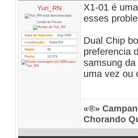
X1-01 é uma
Yuri_RN
esses probl
Lenda do Fórum
Data de Ingresso
Aug 2005
Dual Chip b
Localização
Natal-RN
preferencia 
Idade
40
Posts
10.379
samsung da 
uma vez ou o
«®» Campanh
Chorando Qu