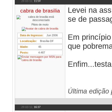
29-03-12,
11:59
Levei na assi
cabra de brasilia
se de passag
Piloto de moto
Em princípio
Data de Ingresso
Jun 2006
Localização
Brasília-DF
que pobremas
Idade
45
Posts
4.487
Enfim...test
Última edição 
29-03-12,
16:37