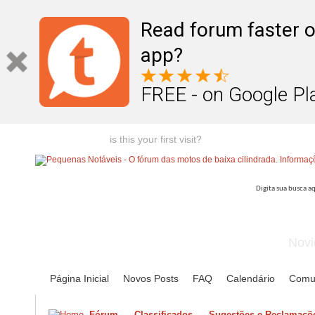
Read forum faster o
app?
FREE - on Google Pl
Welcome guest,
is this your first visit?
Click the "Create Account
Novi
Página Inicial
Novos Posts
FAQ
Calendário
Comu
Fórum
Classificados
Sugestões e Reclamaçõe