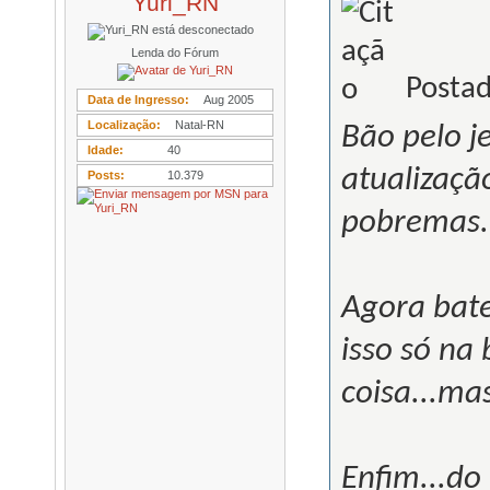
Yuri_RN
Lenda do Fórum
Postad
Data de Ingresso
Aug 2005
Localização
Natal-RN
Bão pelo j
Idade
40
atualizaçã
Posts
10.379
pobremas..
Agora bat
isso só na 
coisa...ma
Enfim...do 