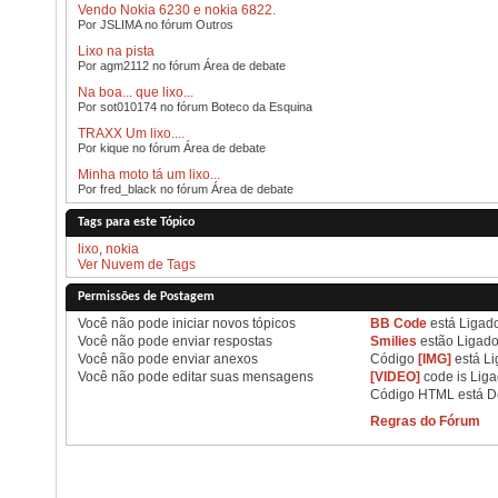
Vendo Nokia 6230 e nokia 6822.
Por JSLIMA no fórum Outros
Lixo na pista
Por agm2112 no fórum Área de debate
Na boa... que lixo...
Por sot010174 no fórum Boteco da Esquina
TRAXX Um lixo....
Por kique no fórum Área de debate
Minha moto tá um lixo...
Por fred_black no fórum Área de debate
Tags para este Tópico
lixo
,
nokia
Ver Nuvem de Tags
Permissões de Postagem
Você
não pode
iniciar novos tópicos
BB Code
está
Ligad
Você
não pode
enviar respostas
Smilies
estão
Ligad
Você
não pode
enviar anexos
Código
[IMG]
está
Li
Você
não pode
editar suas mensagens
[VIDEO]
code is
Lig
Código HTML está
D
Regras do Fórum