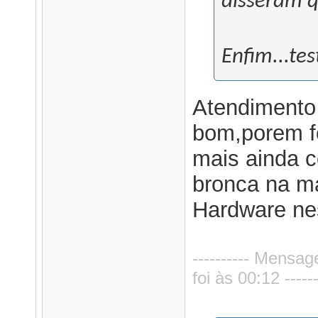
disseram q
Enfim...te
Atendimento 
bom,porem fo
mais ainda co
bronca na ma
Hardware n
---------- Mensa
foi às 00:12 ------