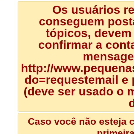
Os usuários r
conseguem posta
tópicos, devem 
confirmar a cont
mensagem
http://www.pequena
do=requestemail e 
(deve ser usado o m
d
Caso você não esteja c
primeir