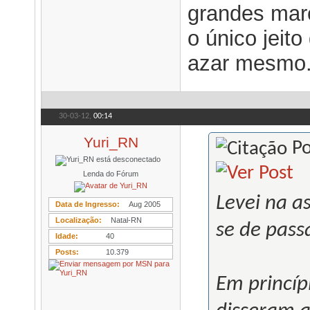
grandes mar
o único jeit
azar mesmo
30-03-12,
00:14
Yuri_RN
Po
Lenda do Fórum
Levei na as
Data de Ingresso
Aug 2005
Localização
Natal-RN
se de pass
Idade
40
Posts
10.379
Em princíp