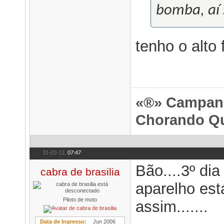
bomba, aí 
tenho o alto
«®» Campanh
Chorando Qu
31-03-12,
07:47
Bão....3º di
cabra de brasilia
aparelho est
Piloto de moto
assim.......
Data de Ingresso
Jun 2006