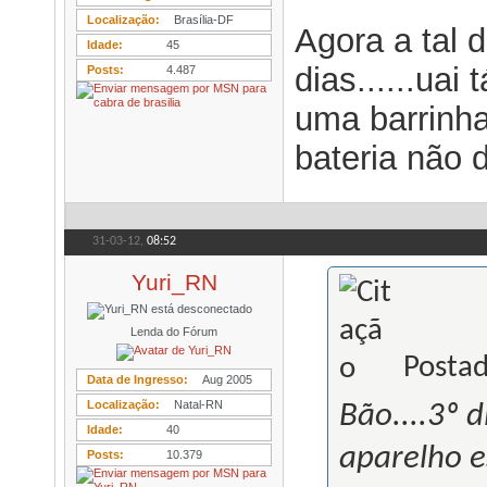
Localização
Brasília-DF
Agora a tal 
Idade
45
dias......ua
Posts
4.487
uma barrinha.
bateria não 
31-03-12,
08:52
Yuri_RN
Lenda do Fórum
Postad
Data de Ingresso
Aug 2005
Localização
Natal-RN
Bão....3º 
Idade
40
aparelho e
Posts
10.379