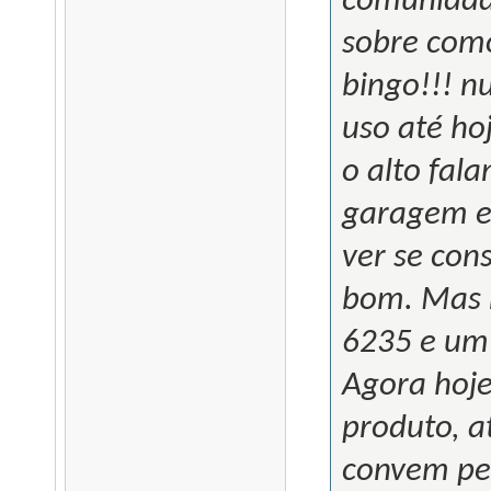
comunidade
sobre como
bingo!!! n
uso até ho
o alto fal
garagem e 
ver se cons
bom. Mas 
6235 e um 
Agora hoje
produto, a
convem pes