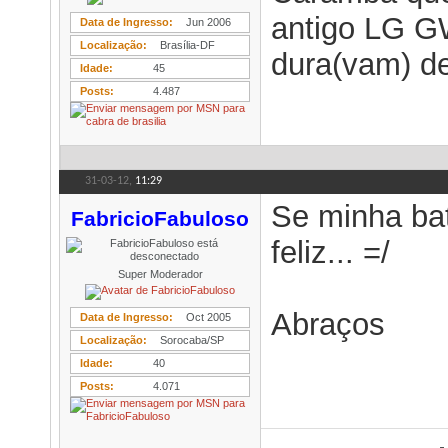
antigo LG G
Data de Ingresso
Jun 2006
Localização
Brasília-DF
dura(vam) de 
Idade
45
Posts
4.487
31-03-12,
11:29
Se minha bat
FabricioFabuloso
feliz... =/
Super Moderador
Abraços
Data de Ingresso
Oct 2005
Localização
Sorocaba/SP
Idade
40
Posts
4.071