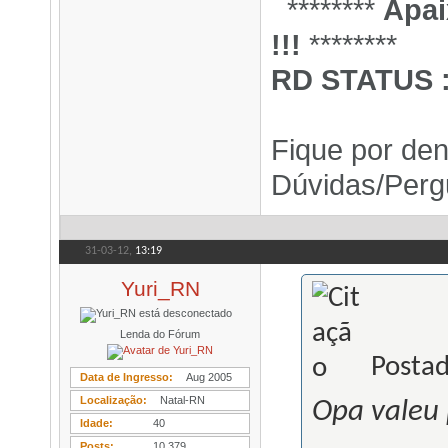
.
********
Apai
!!!
********
RD STATUS 
Fique por den
Dúvidas/Per
31-03-12,
13:19
Yuri_RN
Lenda do Fórum
Postad
Data de Ingresso
Aug 2005
Localização
Natal-RN
Opa valeu p
Idade
40
Posts
10.379