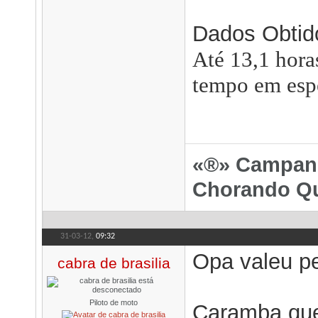
Dados Obtido
Até 13,1 hora
tempo em espe
«®» Campanh
Chorando Qu
31-03-12,
09:32
Opa valeu pel
cabra de brasilia
Piloto de moto
Caramba que 