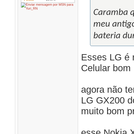
Caramba qu
meu antig
bateria dur
Esses LG é 
Celular bom 
agora não te
LG GX200 do
muito bom p
esse Nokia X