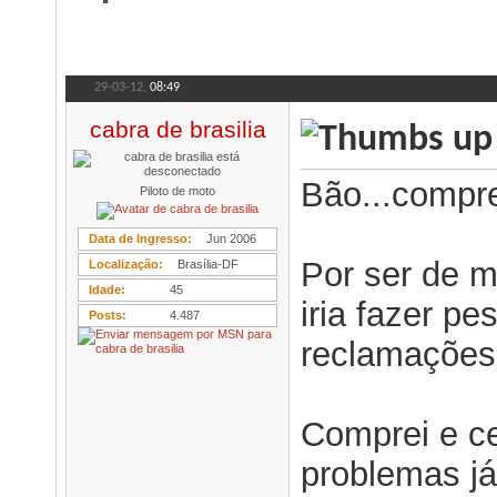
29-03-12,
08:49
cabra de brasilia
Bão...compre
Piloto de moto
Data de Ingresso
Jun 2006
Por ser de m
Localização
Brasília-DF
Idade
45
iria fazer pe
Posts
4.487
reclamações.
Comprei e c
problemas já