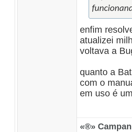
funcionando
enfim resolv
atualizei mi
voltava a Bu
quanto a Bat
com o manua
em uso é u
«®» Campanh