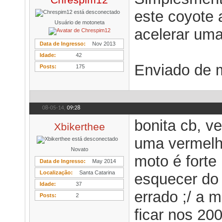
Chrespim12
este coyote a
Usuário de motoneta
acelerar uma
Data de Ingresso
Nov 2013
Idade
42
Enviado de 
Posts
175
08-05-14,
09:28
bonita cb, v
Xbikerthee
uma vermelha
Novato
moto é forte
Data de Ingresso
May 2014
Localização
Santa Catarina
esquecer do
Idade
37
errado ;/ a 
Posts
2
ficar nos 20