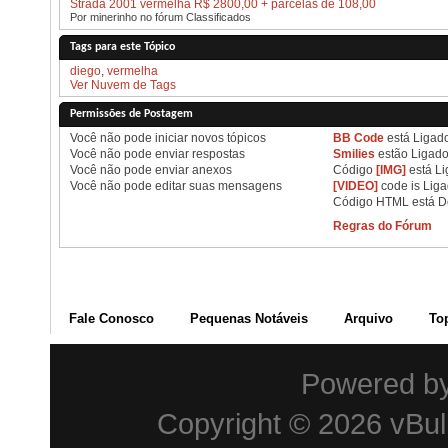
Strada 2001 vermelha R$ 2800,00 + parcelas de 108,00
Por minerinho no fórum Classificados
Tags para este Tópico
diego
,
vermelha
Ver Nuvem de Tags
Permissões de Postagem
Você
não pode
iniciar novos tópicos
BB Code
está
Ligad
Você
não pode
enviar respostas
Smilies
estão
Ligad
Você
não pode
enviar anexos
Código
[IMG]
está
Li
Você
não pode
editar suas mensagens
[VIDEO]
code is
Lig
Código HTML está
D
Regras do Fórum
Fale Conosco
Pequenas Notáveis
Arquivo
To
Powered b
Copyright © 2026 vBulle