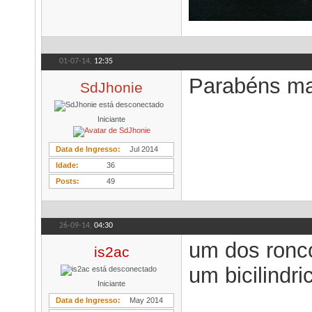
01-07-14,
12:35
Parabéns ma
SdJhonie
Iniciante
Data de Ingresso
Jul 2014
Idade
36
Posts
49
26-09-14,
04:30
um dos ronco
is2ac
um bicilindr
Iniciante
Data de Ingresso
May 2014