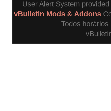
User Alert System provided
vBulletin Mods & Addons
Co
Todos horários
vBulleti