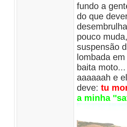
fundo a gen
do que dever
desembrulha
pouco muda, 
suspensão de
lombada em d
baita moto...
aaaaaah e el
deve:
tu mor
a minha ''sa