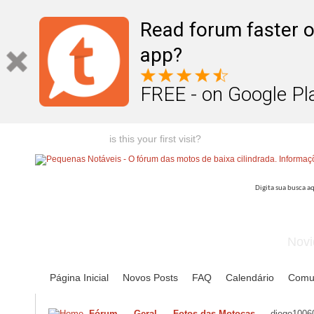
Read forum faster o
app?
FREE - on Google Pl
Welcome guest,
is this your first visit?
Click the "Create Account
Novi
Página Inicial
Novos Posts
FAQ
Calendário
Comu
Fórum
Geral
Fotos das Motocas
diego10060