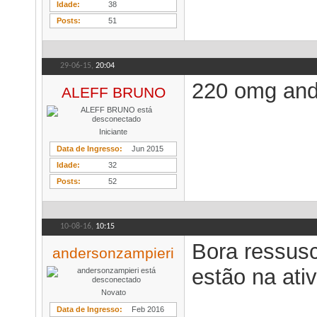
Idade
38
Posts
51
29-06-15,
20:04
220 omg anda
ALEFF BRUNO
Iniciante
Data de Ingresso
Jun 2015
Idade
32
Posts
52
10-08-16,
10:15
Bora ressusc
andersonzampieri
estão na ati
Novato
Data de Ingresso
Feb 2016