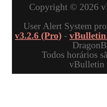
Copyright © 2026 vBu
User Alert System pr
v3.2.6 (Pro)
-
vBulleti
DragonBy
Todos horários s
vBulletin