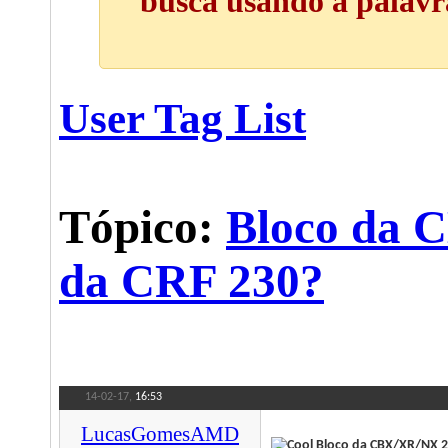
busca usando a palavra
User Tag List
Tópico:
Bloco da 
da CRF 230?
14-02-17,
16:53
LucasGomesAMD
Bloco da CBX/XR/NX 20