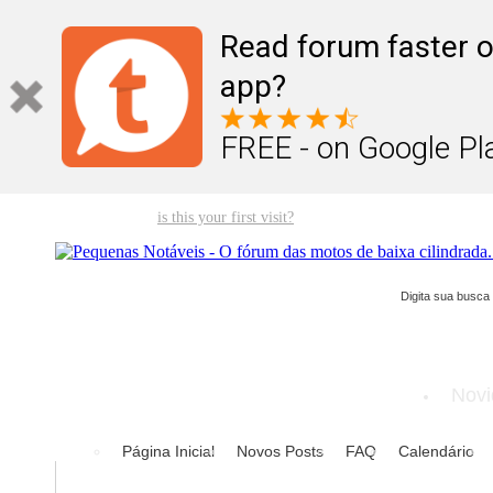
Read forum faster o
app?
FREE - on Google Pl
Welcome guest,
is this your first visit?
Click the "Create Account" but
Novi
Página Inicial
Novos Posts
FAQ
Calendário