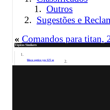
Outros
Sugestões e Recla
«
Comandos para titan, 
Tópicos Similares
bloco optico yes 125 se
Rosca do Bloco espanou
Por jeisonjsll no fórum Área de debate
Por coyoteboicote no fórum Área 
Kit Cilindro + pistao de crypton 105cc cabe na Dream c 100???
Por leonoronha no fórum Área de debate