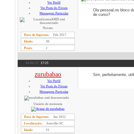
Ver Perfil
Ver Posts do Fórum
Ola pessoal,no bloco da
Mensagem Particular
de curso?
Novato
Data de Ingresso
Feb 2017
Idade
30
Posts
2
14-02-17,
17:25
zurubabao
Sim, perfeitamente, uti
Ver Perfil
Ver Posts do Fórum
Mensagem Particular
Usuário de motoneta
Data de Ingresso
Jan 2012
Localização
Joinville-SC
Idade
31