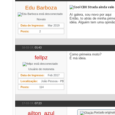
Edu Barboza
CBX Strada ainda vale
Aí galera, sou novo por aqui
Então, to atrás de minha pri
Novato
idéia. Alguém tem uma opiniã
Data de Ingresso
Mar 2019
Posts
2
16-03-19,
01:43
Como primeira moto?
fellpz
É má ideia.
Usuário de motoneta
Data de Ingresso
Feb 2017
Localização
João Pessoa - PB
Posts
114
17-03-19,
07:23
ailton_azul
Postado origina