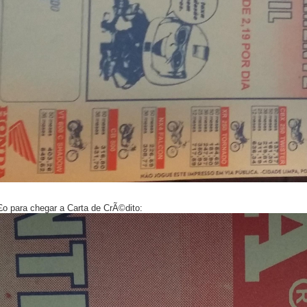
o para chegar a Carta de CrÃ©dito: