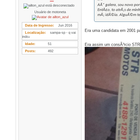
AÃ* galera, sou novo por
EntÃ£o, to atrÃ¡s de min
Usuário de motoneta
mÃ¡ idÃ©ia. AlguÃ©m te
Data de Ingresso
Jun 2016
Era uma candidata em 2001 pa
Localização
sampa-sp - q vai
indo♪
Idade
51
Era assim um consÃ³rcio STR
Posts
492