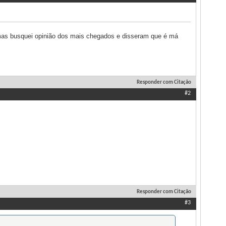
 mas busquei opinião dos mais chegados e disseram que é má
Responder com Citação
#2
Responder com Citação
#3