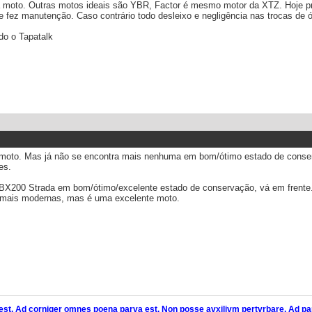
moto. Outras motos ideais são YBR, Factor é mesmo motor da XTZ. Hoje pr
 fez manutenção. Caso contrário todo desleixo e negligência nas trocas de 
o o Tapatalk
moto. Mas já não se encontra mais nenhuma em bom/ótimo estado de conser
es.
X200 Strada em bom/ótimo/excelente estado de conservação, vá em frente. 
mais modernas, mas é uma excelente moto.
est.
Ad corniger omnes poena parva est.
Non posse avxilivm pertvrbare. Ad par