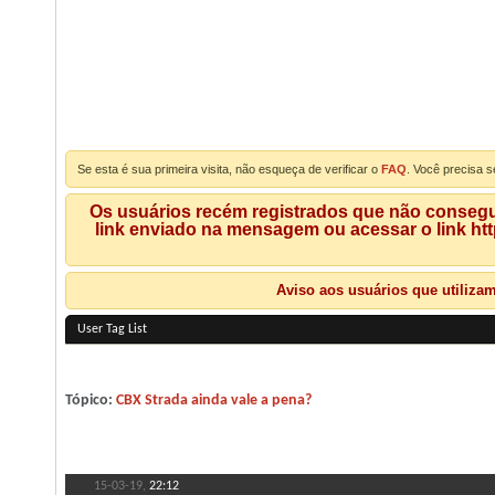
Se esta é sua primeira visita, não esqueça de verificar o
FAQ
. Você precisa s
Os usuários recém registrados que não consegue
link enviado na mensagem ou acessar o link ht
Aviso aos usuários que utiliza
User Tag List
Tópico:
CBX Strada ainda vale a pena?
15-03-19,
22:12