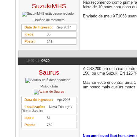
Não recomendo como primeira 
SuzukiMHS
faixa de 10 anos com dono que
Enviado de meu XT1033 usand
Usuário de motoneta
Data de Ingresso
Sep 2017
Idade
35
Posts
141
19-03-19,
09:20
A CBX200 era uma excelente 
Saurus
150, ou uma Suzuki EN 125 Y
Mas se você encontrar uma CB
Motociclista
um pouco mais que as motos 
Data de Ingresso
Apr 2007
Localização
Nova Friburgo /
Rio de Janeiro
Idade
61
Posts
789
Non omni qvod licet honestvm 