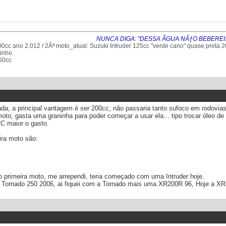
NUNCA DIGA: "DESSA ÃGUA NÃƒO BEBEREI
0cc ano 2.012 / 2Âª moto_atual: Suzuki Intruder 125cc "verde cano" quase preta 
rinho
50cc
ada, a principal vantagem é ser 200cc, não passaria tanto sufoco em rodovias
moto, gasta uma graninha para poder começar a usar ela... tipo trocar óleo d
CC maior o gasto.
ra moto são:
 primeira moto, me arrependi, teria começado com uma Intruder hoje.
a Tornado 250 2006, ai fiquei com a Tornado mais uma XR200R 96, Hoje a 