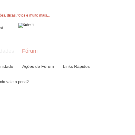
" button now to join.
dades
Fórum
nidade
Ações de Fórum
Links Rápidos
nda vale a pena?