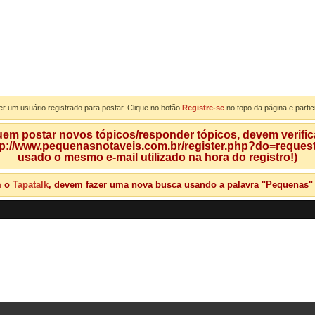
er um usuário registrado para postar. Clique no botão
Registre-se
no topo da página e partic
m postar novos tópicos/responder tópicos, devem verificar
tp://www.pequenasnotaveis.com.br/register.php?do=requeste
usado o mesmo e-mail utilizado na hora do registro!)
m o
Tapatalk
, devem fazer uma nova busca usando a palavra "Pequenas" qu