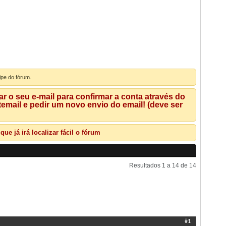
ipe do fórum.
 o seu e-mail para confirmar a conta através do
mail e pedir um novo envio do email! (deve ser
e já irá localizar fácil o fórum
Resultados 1 a 14 de 14
Ferramentas de Tópicos
Pesquisar Tópico
Exibir
#1