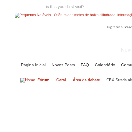
Welcome guest,
is this your first visit?
Click the "Create Account
Novi
Página Inicial
Novos Posts
FAQ
Calendário
Comu
Fórum
Geral
Área de debate
CBX Strada ai