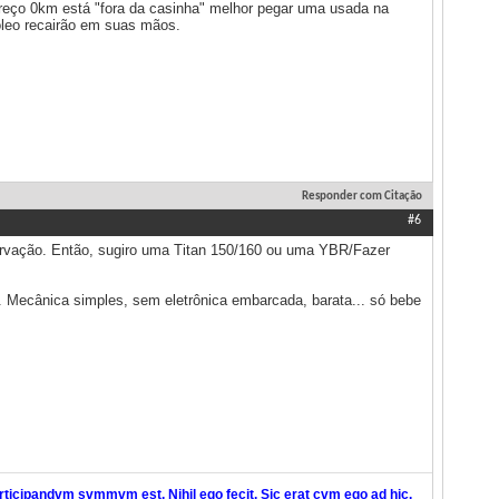
eço 0km está "fora da casinha" melhor pegar uma usada na
óleo recairão em suas mãos.
Responder com Citação
#6
vação. Então, sugiro uma Titan 150/160 ou uma YBR/Fazer
Mecânica simples, sem eletrônica embarcada, barata... só bebe
ticipandvm svmmvm est. Nihil ego fecit. Sic erat cvm ego ad hic.