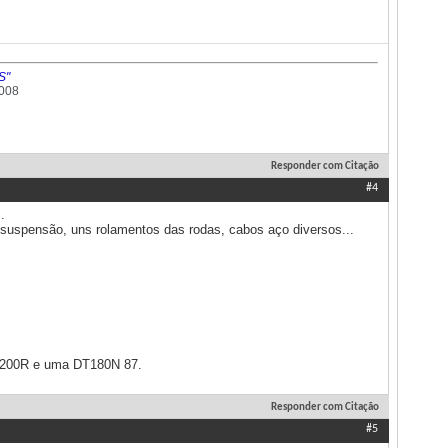
S"
2008
Responder com Citação
#4
.
e suspensão, uns rolamentos das rodas, cabos aço diversos...
XR200R e uma DT180N 87.
Responder com Citação
#5