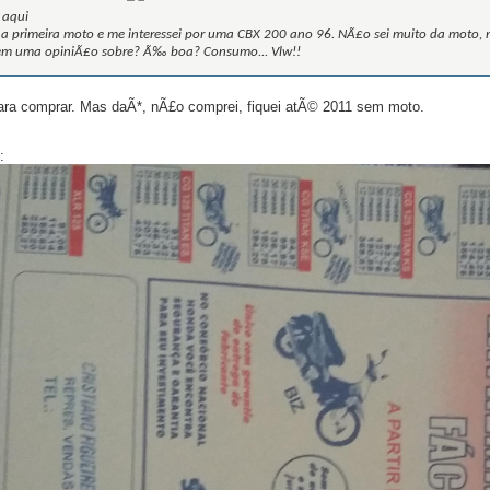
 aqui
ha primeira moto e me interessei por uma CBX 200 ano 96. NÃ£o sei muito da moto
m uma opiniÃ£o sobre? Ã‰ boa? Consumo... Vlw!!
ra comprar. Mas daÃ*, nÃ£o comprei, fiquei atÃ© 2011 sem moto.
: