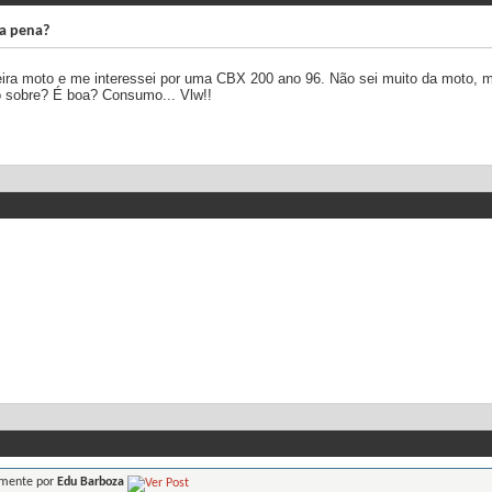
 a pena?
meira moto e me interessei por uma CBX 200 ano 96. Não sei muito da moto,
o sobre? É boa? Consumo... Vlw!!
lmente por
Edu Barboza