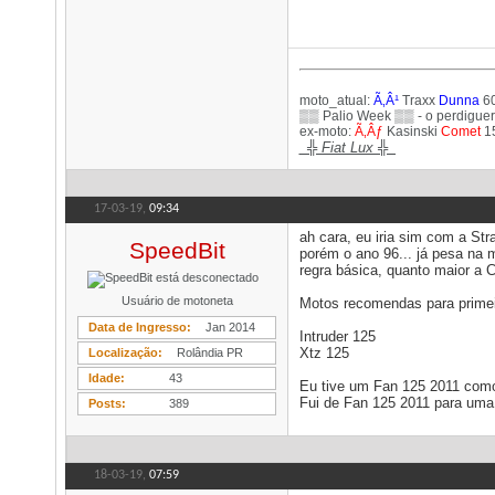
moto_atual:
Ã‚Â¹
Traxx
Dunna
60
▒▒ Palio Week ▒▒ - o perdigue
ex-moto:
Ã‚Âƒ
Kasinski
Comet
1
_​╬ Fiat Lux ╬_
17-03-19,
09:34
ah cara, eu iria sim com a Str
SpeedBit
porém o ano 96... já pesa na 
regra básica, quanto maior a 
Usuário de motoneta
Motos recomendas para primei
Data de Ingresso
Jan 2014
Intruder 125
Xtz 125
Localização
Rolândia PR
Idade
43
Eu tive um Fan 125 2011 como
Fui de Fan 125 2011 para um
Posts
389
18-03-19,
07:59