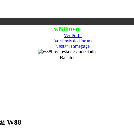
w88hnvn
Ver Perfil
Ver Posts do Fórum
Visitar Homepage
Banido
cái W88