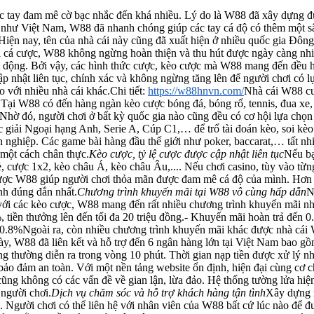
các tay đam mê cờ bạc nhắc đến khá nhiều. Lý do là W88 đã xây dựng 
 như Việt Nam, W88 đã nhanh chóng giúp các tay cá độ có thêm một sân
iện nay, tên của nhà cái này cũng đã xuất hiện ở nhiều quốc gia Đô
 cá cược, W88 không ngừng hoàn thiện và thu hút được ngày càng nhiề
 động. Bởi vậy, các hình thức cược, kèo cược mà W88 mang đến đều h
 nhật liên tục, chính xác và không ngừng tăng lên để người chơi có l
so với nhiều nhà cái khác.
Chi tiết:
https://w88hnvn.com/
Nhà cái W88 cu
o. Tại W88 có đến hàng ngàn kèo cược bóng đá, bóng rổ, tennis, đua 
i. Nhờ đó, người chơi ở bất kỳ quốc gia nào cũng đều có cơ hội lựa chọ
c giải Ngoại hạng Anh, Serie A, Cúp C1,… để trổ tài đoán kèo, soi kèo
 nghiệp. Các game bài hàng đầu thế giới như poker, baccarat,… tất nhiê
 một cách chân thực.
Kèo cược, tỷ lệ cược được cập nhật liên tục
Nếu bạ
ẻ, cược 1x2, kèo châu Á, kèo châu Âu,.... Nếu chơi casino, tùy vào t
ược W88 giúp người chơi thỏa mãn được đam mê cá độ của mình. Hơn th
nh đúng đắn nhất.
Chương trình khuyến mãi tại W88 vô cùng hấp dẫn
N
với các kèo cược, W88 mang đến rất nhiều chương trình khuyến mãi n
iền thưởng lên đến tối đa 20 triệu đồng.
- Khuyến mãi hoàn trả đến 0.
 0.8%
Ngoài ra, còn nhiều chương trình khuyến mãi khác được nhà cái 
ày, W88 đã liên kết và hỗ trợ đến 6 ngân hàng lớn tại Việt Nam bao
thường diễn ra trong vòng 10 phút. Thời gian nạp tiền được xử lý nha
bảo đảm an toàn. Với một nền tảng website ổn định, hiện đại cùng cơ 
cũng không có các vấn đề về gian lận, lừa đảo. Hệ thống tường lửa hi
người chơi.
Dịch vụ chăm sóc và hỗ trợ khách hàng tận tình
Xây dựng m
 Người chơi có thể liên hệ với nhân viên của W88 bất cứ lúc nào để đư