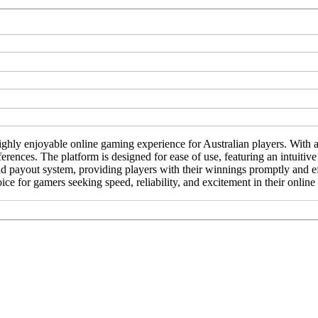
highly enjoyable online gaming experience for Australian players. With a
eferences. The platform is designed for ease of use, featuring an intuiti
id payout system, providing players with their winnings promptly and ef
oice for gamers seeking speed, reliability, and excitement in their online