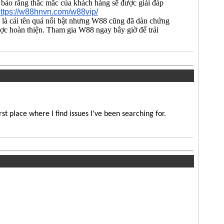
 bảo rằng thắc mắc của khách hàng sẽ được giải đáp
ttps://w88hnvn.com/w88vip/
i là cái tên quá nổi bật nhưng W88 cũng đã dàn chứng
ợc hoàn thiện. Tham gia W88 ngay bây giờ để trải
rst place where I find issues I've been searching for.