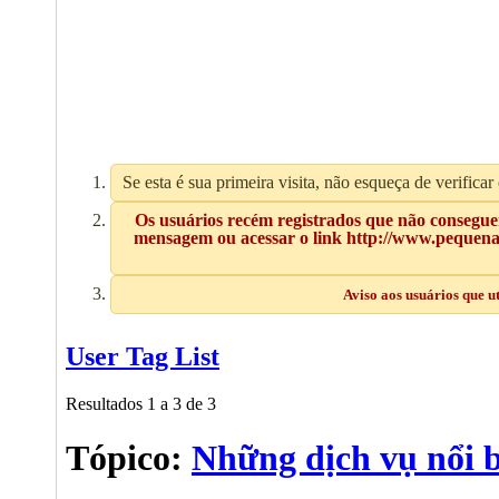
Se esta é sua primeira visita, não esqueça de verificar
Os usuários recém registrados que não conseguem
mensagem ou acessar o link http://www.pequenas
Aviso aos usuários que u
User Tag List
Resultados 1 a 3 de 3
Tópico:
Những dịch vụ nổi b