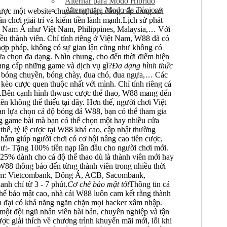
Alternar para Modo Híbrido
Alterar para Modo de Tópicos
được một website chuyên nghiệp, đẳng cấp cùng với
 chơi giải trí và kiếm tiền lành mạnh.
Lịch sử phát
ng Nam Á như Việt Nam, Philippines, Malaysia,… Với
u thành viên. Chỉ tính riêng ở Việt Nam, W88 đã có
ợp pháp, không có sự gian lận cũng như không có
ựa chọn đa dạng. Nhìn chung, cho đến thời điểm hiện
ng cấp những game và dịch vụ gì?
Đa dạng hình thức
xe, bóng chuyền, bóng chày, đua chó, đua ngựa,… Các
n kèo cược quen thuộc nhất với mình. Chỉ tính riêng cá
.
Bên cạnh hình thwusc cược thể thao, W88 mang đến
n không thể thiếu tại đây. Hơn thế, người chơi Việt
n lựa chọn cá độ bóng đá W88, bạn có thể tham gia
ừng game bài mà bạn có thể chọn một hay nhiều cửa
ế, tỷ lệ cược tại W88 khá cao, cập nhật thường
hằm giúp người chơi có cơ hội nâng cao tiền cược,
hư:
- Tặng 100% tiền nạp lần đầu cho người chơi mới.
25% dành cho cá độ thể thao dù là thành viên mới hay
W88 thông báo đến từng thành viên trong nhiều thời
 gồm: Vietcombank, Đông Á, ACB, Sacombank,
nh chỉ từ 3 - 7 phút.
Cơ chế bảo mật tốt
Thông tin cá
chế bảo mật cao, nhà cái W88 luôn cam kết rằng thành
ện đại có khả năng ngăn chặn mọi hacker xâm nhập.
ột đội ngũ nhân viên bài bản, chuyên nghiệp và tận
ợc giải thích về chương trình khuyến mãi mới, lỗi khi