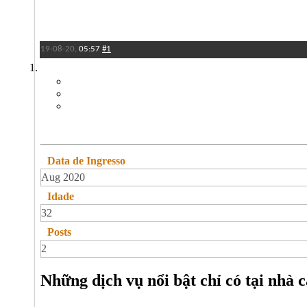
19-08-20,
05:57
#1
Data de Ingresso
Aug 2020
Idade
32
Posts
2
Những dịch vụ nổi bật chỉ có tại nhà 