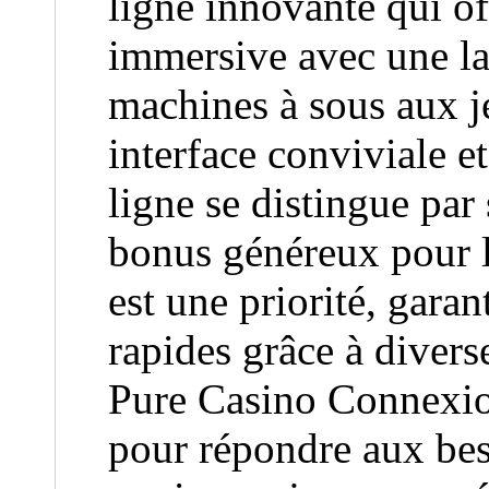
ligne innovante qui of
immersive avec une la
machines à sous aux j
interface conviviale e
ligne se distingue par
bonus généreux pour l
est une priorité, garan
rapides grâce à diver
Pure Casino Connexion
pour répondre aux bes