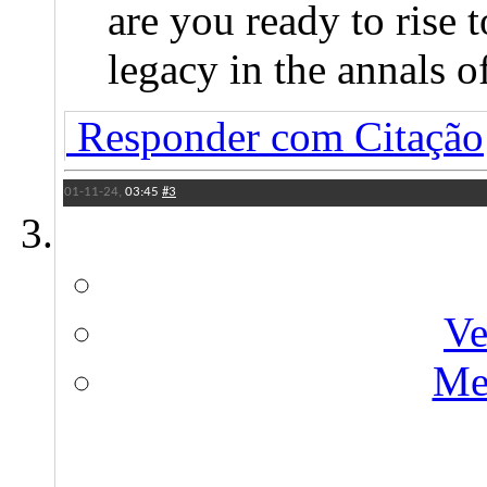
are you ready to rise 
legacy in the annals o
Responder com Citação
01-11-24,
03:45
#3
Ve
Me