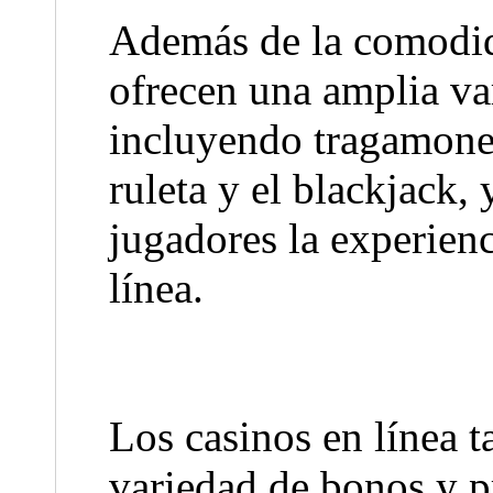
Además de la comodida
ofrecen una amplia va
incluyendo tragamone
ruleta y el blackjack,
jugadores la experienc
línea.
Los casinos en línea 
variedad de bonos y p