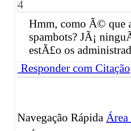
4
Hmm, como Ã© que ag
spambots? JÃ¡ ningu
estÃ£o os administra
Responder com Citação
Navegação Rápida
Área 