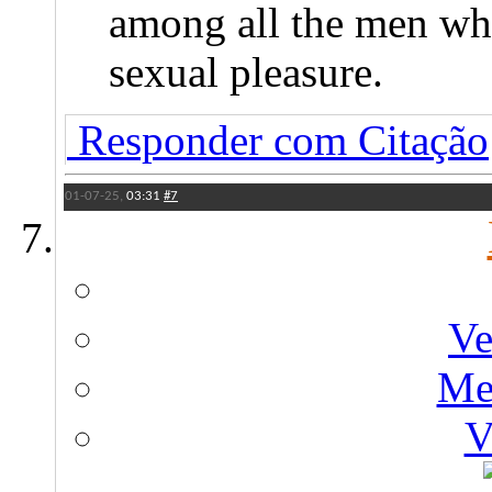
among all the men wh
sexual pleasure.
Responder com Citação
01-07-25,
03:31
#7
Ve
Me
V