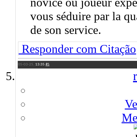
novice ou joueur expé
vous séduire par la qua
de son service.
Responder com Citação
05-03-25,
13:35
#5
Ve
Me