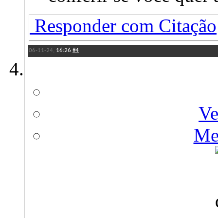
Responder com Citação
06-11-24,
16:26
#4
Ve
Me