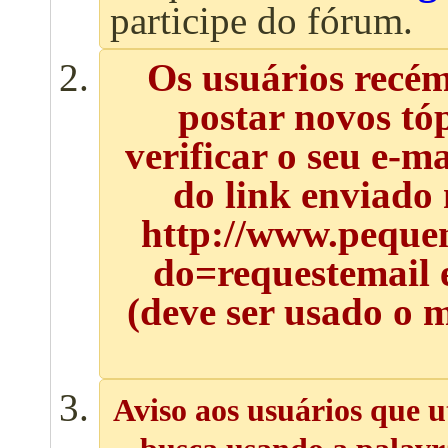
participe do fórum.
Os usuários recé
postar novos tó
verificar o seu e-m
do link enviado
http://www.pequen
do=requestemail 
(deve ser usado o 
Aviso aos usuários que u