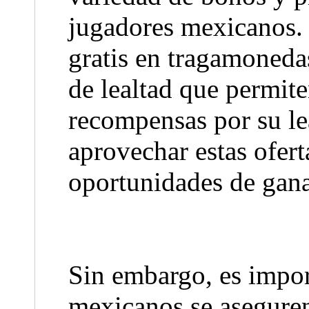
jugadores mexicanos. 
gratis en tragamoneda
de lealtad que permite
recompensas por su le
aprovechar estas ofer
oportunidades de gana
Sin embargo, es impor
mexicanos se aseguren