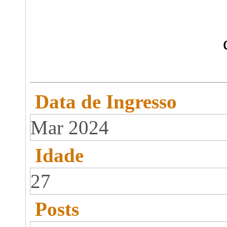
Data de Ingresso
Mar 2024
Idade
27
Posts