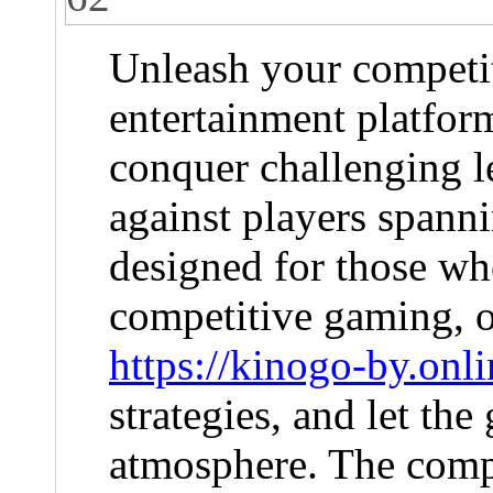
Unleash your competi
entertainment platform
conquer challenging le
against players spann
designed for those who
competitive gaming, o
https://kinogo-by.onli
strategies, and let the
atmosphere. The compet