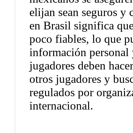
elijan sean seguros y 
en Brasil significa que
poco fiables, lo que p
información personal 
jugadores deben hacer 
otros jugadores y busc
regulados por organiz
internacional.