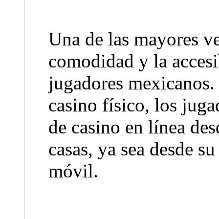
Una de las mayores ven
comodidad y la accesi
jugadores mexicanos. 
casino físico, los jug
de casino en línea de
casas, ya sea desde su
móvil.