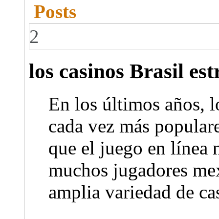
Posts
2
los casinos Brasil est
En los últimos años, l
cada vez más populare
que el juego en línea 
muchos jugadores mex
amplia variedad de cas