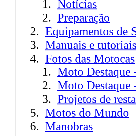
Notícias
Preparação
Equipamentos de 
Manuais e tutoriai
Fotos das Motocas
Moto Destaque 
Moto Destaque -
Projetos de res
Motos do Mundo
Manobras