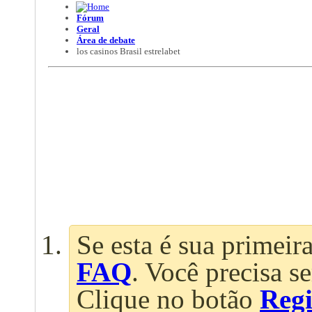
Fórum
Geral
Área de debate
los casinos Brasil estrelabet
Se esta é sua primeira
FAQ
. Você precisa s
Clique no botão
Regi