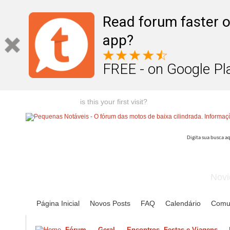
Read forum faster o
app?
FREE - on Google Pl
Welcome guest,
is this your first visit?
Click the "Create Account
Novi
Página Inicial
Novos Posts
FAQ
Calendário
Comu
Fórum
Geral
Encontros, Festas e Viagens