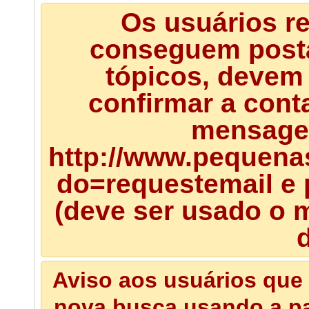
Os usuários r
conseguem posta
tópicos, devem 
confirmar a cont
mensagem
http://www.pequena
do=requestemail e 
(deve ser usado o m
d
Aviso aos usuários que 
nova busca usando a pal