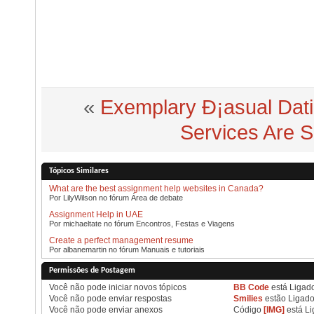
«
Exemplary Ð¡asual Dati
Services Are S
Tópicos Similares
What are the best assignment help websites in Canada?
Por LilyWilson no fórum Área de debate
Assignment Help in UAE
Por michaeltate no fórum Encontros, Festas e Viagens
Create a perfect management resume
Por albanemartin no fórum Manuais e tutoriais
Permissões de Postagem
Você
não pode
iniciar novos tópicos
BB Code
está
Ligad
Você
não pode
enviar respostas
Smilies
estão
Ligad
Você
não pode
enviar anexos
Código
[IMG]
está
Li