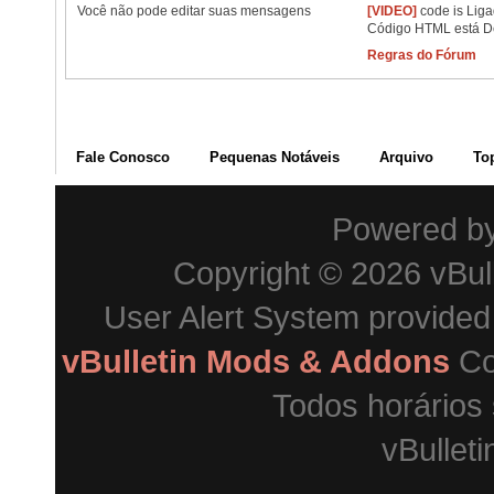
Você
não pode
editar suas mensagens
[VIDEO]
code is
Lig
Código HTML está
D
Regras do Fórum
Fale Conosco
Pequenas Notáveis
Arquivo
To
Powered b
Copyright © 2026 vBulle
User Alert System provide
vBulletin Mods & Addons
Co
Todos horários
vBulleti