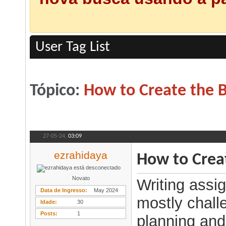
User Tag List
Tópico:
How to Create the 
27-05-24,
03:09
ezrahidaya
How to Crea
Novato
Writing assig
Data de Ingresso
May 2024
mostly chall
Idade
30
Posts
1
planning and