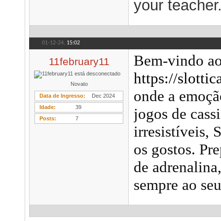
your teacher
01-12-24,
15:02
Bem-vindo ao
11february11
https://slotti
Novato
onde a emoçã
Data de Ingresso
Dec 2024
Idade
39
jogos de cass
Posts
7
irresistíveis,
os gostos. Pr
de adrenalina
sempre ao seu