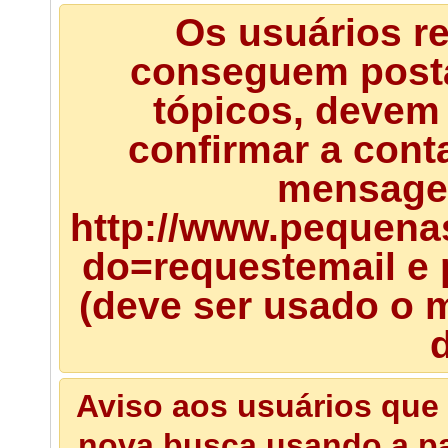
Os usuários r
conseguem posta
tópicos, devem 
confirmar a cont
mensagem
http://www.pequena
do=requestemail e 
(deve ser usado o m
d
Aviso aos usuários que 
nova busca usando a pal