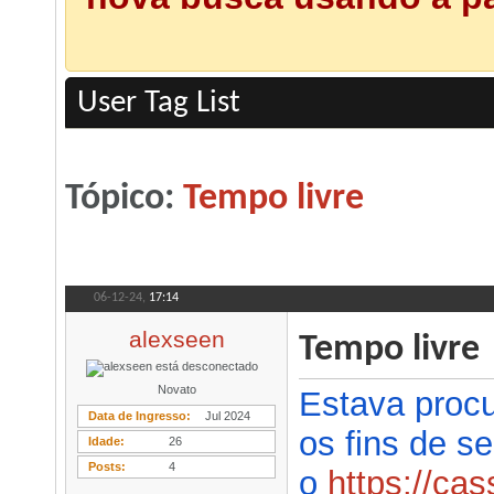
User Tag List
Tópico:
Tempo livre
06-12-24,
17:14
alexseen
Tempo livre
Novato
Estava procu
Data de Ingresso
Jul 2024
os fins de 
Idade
26
Posts
4
o
https
://cas