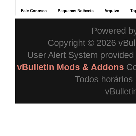
Fale Conosco
Pequenas Notáveis
Arquivo
To
Powered b
Copyright © 2026 vBulle
User Alert System provided
vBulletin Mods & Addons
Co
Todos horários
vBulleti