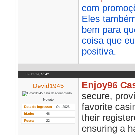
com promoçõ
Eles também
bem para que
coisa que eu
positiva.
09-12-24,
16:42
Enjoy96 Ca
Devid1945
secure, provi
Novato
favorite casi
Data de Ingresso
Oct 2023
Idade
46
their regist
Posts
22
ensuring a h