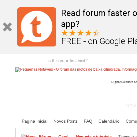
Read forum faster o
app?
FREE - on Google Pl
Welcome guest,
is this your first visit?
Click the "Create Account
Novi
Página Inicial
Novos Posts
FAQ
Calendário
Comu
Fórum
Geral
Manuais e tutoriais
Tempo livr