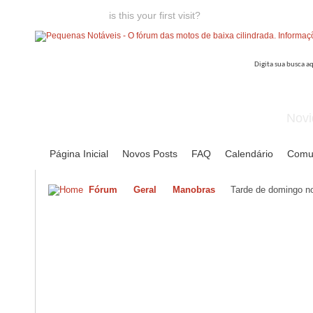
Welcome guest,
is this your first visit?
Click the "Create Account
Novi
Página Inicial
Novos Posts
FAQ
Calendário
Comu
Fórum
Geral
Manobras
Tarde de domingo no