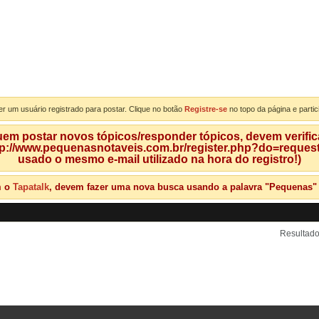
er um usuário registrado para postar. Clique no botão
Registre-se
no topo da página e partic
m postar novos tópicos/responder tópicos, devem verificar
tp://www.pequenasnotaveis.com.br/register.php?do=requeste
usado o mesmo e-mail utilizado na hora do registro!)
m o
Tapatalk
, devem fazer uma nova busca usando a palavra "Pequenas" qu
Resultado