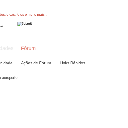
" button now to join.
dades
Fórum
nidade
Ações de Fórum
Links Rápidos
 aeroporto