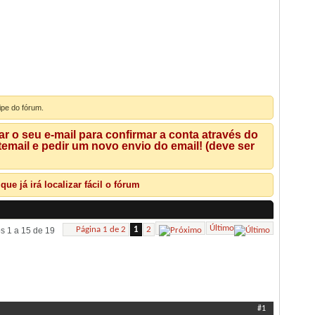
ipe do fórum.
 o seu e-mail para confirmar a conta através do
mail e pedir um novo envio do email! (deve ser
e já irá localizar fácil o fórum
Último
Página 1 de 2
1
2
s 1 a 15 de 19
Ferramentas de Tópicos
Pesquisar Tópico
Exibir
#1