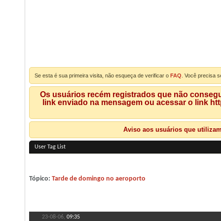
Se esta é sua primeira visita, não esqueça de verificar o
FAQ
. Você precisa s
Os usuários recém registrados que não consegue
link enviado na mensagem ou acessar o link ht
Aviso aos usuários que utiliza
User Tag List
Tópico:
Tarde de domingo no aeroporto
23-08-06,
09:35