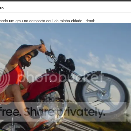
to
ando um grau no aeroporto aqui da minha cidade. :drool: