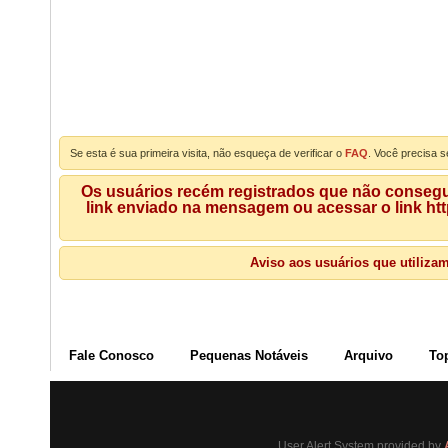
Se esta é sua primeira visita, não esqueça de verificar o
FAQ
. Você precisa s
Os usuários recém registrados que não consegue
link enviado na mensagem ou acessar o link ht
Aviso aos usuários que utiliza
Fale Conosco
Pequenas Notáveis
Arquivo
To
User Alert System provided by