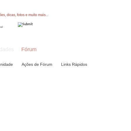
" button now to join.
dades
Fórum
nidade
Ações de Fórum
Links Rápidos