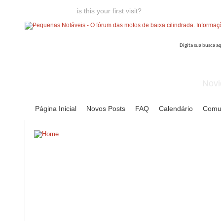
Welcome guest,
is this your first visit?
Click the "Create Account
Novi
Página Inicial
Novos Posts
FAQ
Calendário
Comu