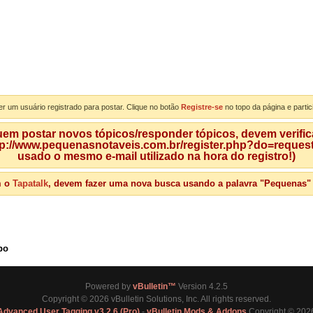
er um usuário registrado para postar. Clique no botão
Registre-se
no topo da página e partic
m postar novos tópicos/responder tópicos, devem verificar
tp://www.pequenasnotaveis.com.br/register.php?do=requeste
usado o mesmo e-mail utilizado na hora do registro!)
m o
Tapatalk
, devem fazer uma nova busca usando a palavra "Pequenas" qu
po
Powered by
vBulletin™
Version 4.2.5
Copyright © 2026 vBulletin Solutions, Inc. All rights reserved.
Advanced User Tagging v3.2.6 (Pro)
-
vBulletin Mods & Addons
Copyright © 2026