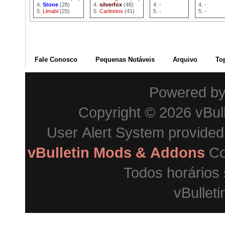
Stone
(28)
silverfox
(48)
-
-
Limabl
(25)
Carleetos
(41)
-
-
Fale Conosco
Pequenas Notáveis
Arquivo
To
Powered b
Copyright © 2026 vBulle
User Alert System provide
vBulletin Mods & Addons
Co
vBulleti