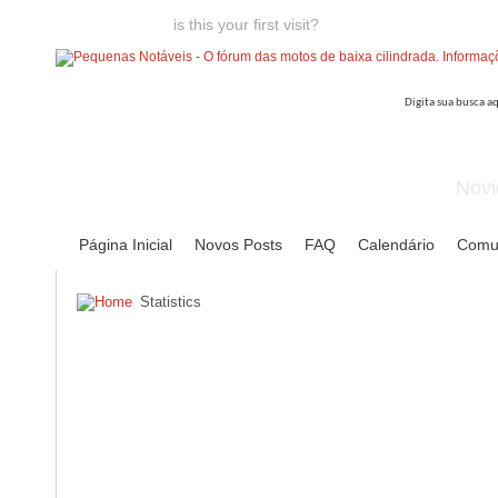
Welcome guest,
is this your first visit?
Click the "Create Account
Novi
Página Inicial
Novos Posts
FAQ
Calendário
Comu
Statistics