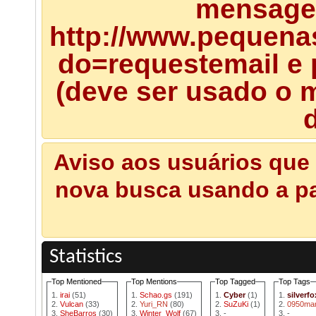
mensagem
http://www.pequena
do=requestemail e 
(deve ser usado o m
d
Aviso aos usuários que 
nova busca usando a pal
Statistics
Top Mentioned
Top Mentions
Top Tagged
Top Tags
irai
(51)
Schao.gs
(191)
Cyber
(1)
silverfo
Vulcan
(33)
Yuri_RN
(80)
SuZuKi
(1)
0950mar
SheBarros
(30)
Winter_Wolf
(67)
-
-