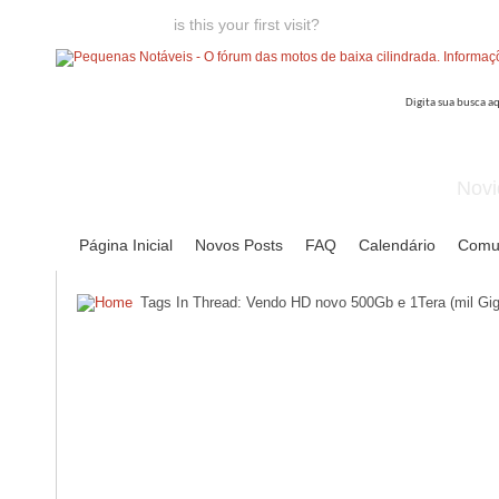
Welcome guest,
is this your first visit?
Click the "Create Account
Novi
Página Inicial
Novos Posts
FAQ
Calendário
Comu
Tags In Thread: Vendo HD novo 500Gb e 1Tera (mil Gi