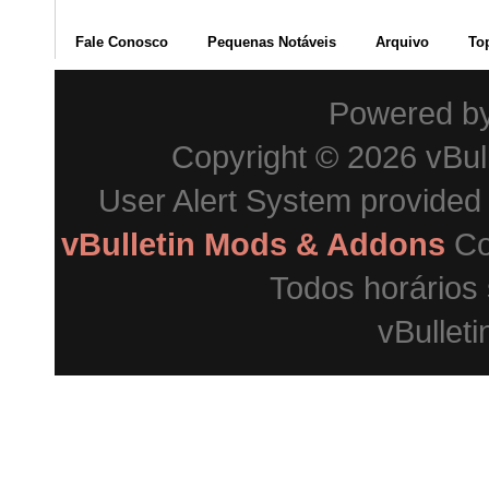
Fale Conosco
Pequenas Notáveis
Arquivo
To
Powered b
Copyright © 2026 vBulle
User Alert System provided
vBulletin Mods & Addons
Co
Todos horários
vBulleti