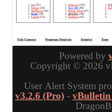
irai
(51)
Schao.gs
(191)
Cy
Vulcan
(33)
Yuri_RN
(80)
Su
SheBarros
(30)
Winter_Wolf
(67)
-
Stone
(28)
silverfox
(48)
-
Limabl
(25)
Carleetos
(41)
-
Fale Conosco
Pequenas Notáveis
Arquivo
Topo
Powered by
Copyright © 2026 vBu
User Alert System pr
v3.2.6 (Pro)
-
vBulleti
DragonBy