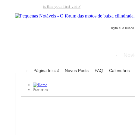
Welcome guest,
is this your first visit?
Click the "Create Account" but
Novi
Página Inicial
Novos Posts
FAQ
Calendário
Statistics