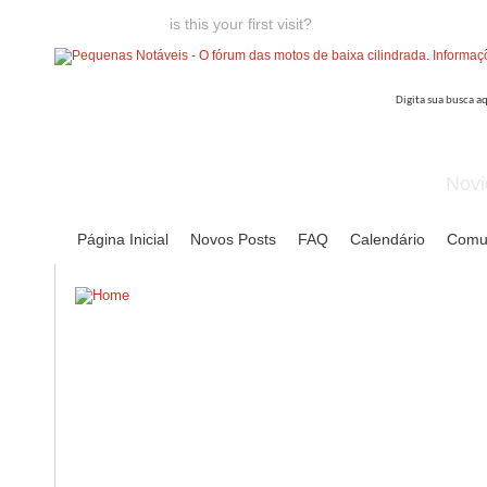
Welcome guest,
is this your first visit?
Click the "Create Account
Novi
Página Inicial
Novos Posts
FAQ
Calendário
Comu