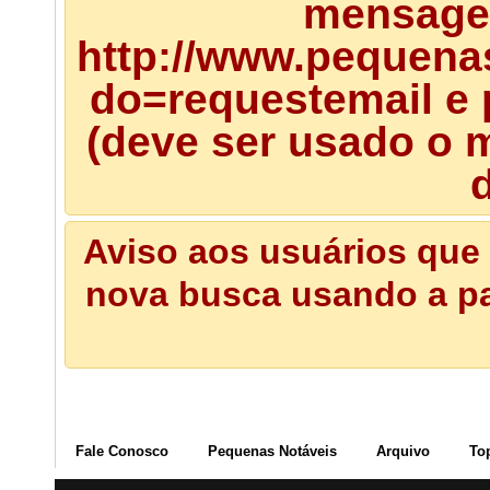
mensagem
http://www.pequena
do=requestemail e 
(deve ser usado o m
d
Aviso aos usuários que 
nova busca usando a pal
Fale Conosco
Pequenas Notáveis
Arquivo
To