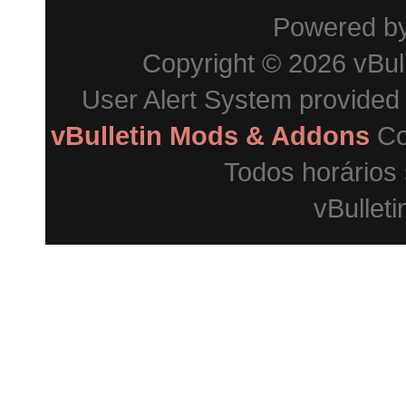
Powered b
Copyright © 2026 vBulle
User Alert System provided
vBulletin Mods & Addons
Co
Todos horários
vBulleti