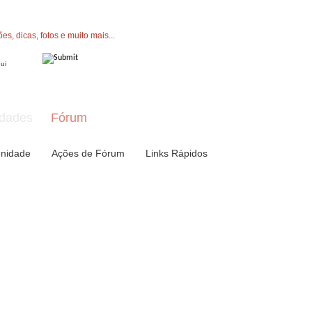
" button now to join.
dades
Fórum
nidade
Ações de Fórum
Links Rápidos