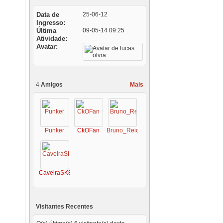
Data de
25-06-12
Ingresso
Última
09-05-14
09:25
Atividade
Avatar
4
Amigos
Mais
Punker
CkOFan
Bruno_Reich
CaveiraSK8
Visitantes Recentes