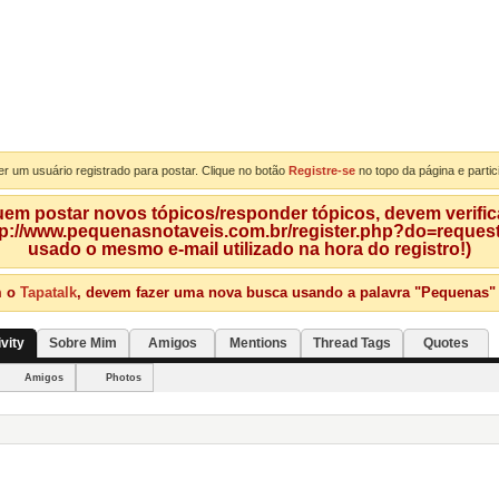
er um usuário registrado para postar. Clique no botão
Registre-se
no topo da página e partic
m postar novos tópicos/responder tópicos, devem verificar
tp://www.pequenasnotaveis.com.br/register.php?do=requeste
usado o mesmo e-mail utilizado na hora do registro!)
m o
Tapatalk
, devem fazer uma nova busca usando a palavra "Pequenas" qu
ivity
Sobre Mim
Amigos
Mentions
Thread Tags
Quotes
Amigos
Photos