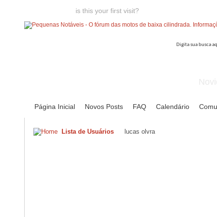
Welcome guest,
is this your first visit?
Click the "Create Account
Novi
Página Inicial
Novos Posts
FAQ
Calendário
Comu
Lista de Usuários
lucas olvra