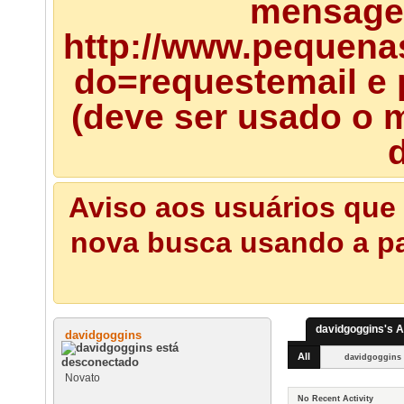
mensagem
http://www.pequena
do=requestemail e 
(deve ser usado o m
d
Aviso aos usuários que 
nova busca usando a pal
davidgoggins's A
davidgoggins
All
davidgoggins
Novato
No Recent Activity