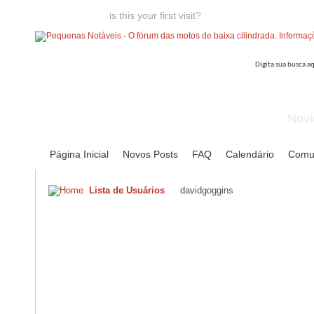
Welcome guest,
is this your first visit?
Click the "Create Account
Novi
Página Inicial
Novos Posts
FAQ
Calendário
Comu
Lista de Usuários
davidgoggins