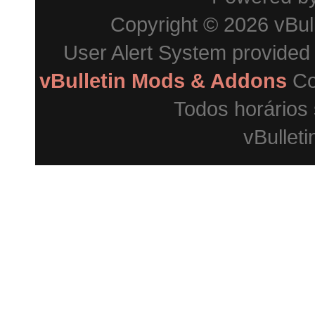
Copyright © 2026 vBulle
User Alert System provided
vBulletin Mods & Addons
Co
Todos horários
vBulleti